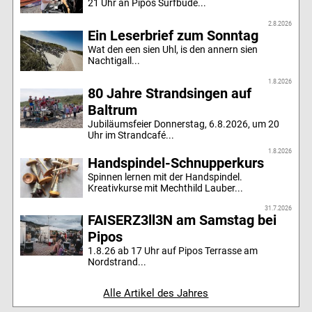
21 Uhr an Pipos Surfbude...
2.8.2026
Ein Leserbrief zum Sonntag
Wat den een sien Uhl, is den annern sien
Nachtigall...
1.8.2026
80 Jahre Strandsingen auf
Baltrum
Jubiläumsfeier Donnerstag, 6.8.2026, um 20
Uhr im Strandcafé...
1.8.2026
Handspindel-Schnupperkurs
Spinnen lernen mit der Handspindel.
Kreativkurse mit Mechthild Lauber...
31.7.2026
FAISERZ3ll3N am Samstag bei
Pipos
1.8.26 ab 17 Uhr auf Pipos Terrasse am
Nordstrand...
Alle Artikel des Jahres