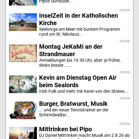
Pipos SurfBude...
3.8.2026
InselZeit in der Katholischen
Kirche
Seelsorge am Meer mit buntem Programm
rund um St. Nikolaus...
3.8.2026
Montag JeKaMi an der
Strandmauer
Anmeldungen bis 19.30 Uhr, aber: je früher,
desto besser.......
3.8.2026
Kevin am Dienstag Open Air
beim Sealords
Irish Folk und mehr mit Kevin von den Stokes...
3.8.2026
Burger, Bratwurst, Musik
... und ein neuer Tennistrainer an der
SchirmSeaBar...
2.8.2026
Mittrinken bei Pipo
DJ Daniel Mittrinken macht Musik am 2.8.26 ab