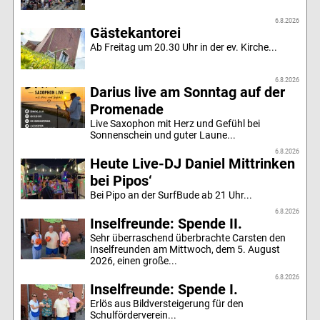
6.8.2026
Gästekantorei
Ab Freitag um 20.30 Uhr in der ev. Kirche...
6.8.2026
Darius live am Sonntag auf der
Promenade
Live Saxophon mit Herz und Gefühl bei
Sonnenschein und guter Laune...
6.8.2026
Heute Live-DJ Daniel Mittrinken
bei Pipos‘
Bei Pipo an der SurfBude ab 21 Uhr...
6.8.2026
Inselfreunde: Spende II.
Sehr überraschend überbrachte Carsten den
Inselfreunden am Mittwoch, dem 5. August
2026, einen große...
6.8.2026
Inselfreunde: Spende I.
Erlös aus Bildversteigerung für den
Schulförderverein...