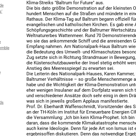
Klima-Streiks "Baltrum for Future" aus.
de
Die bis dato größte Demonstration auf der kleinsten O
s‘
hundert Menschen auf die Straßen und mündete in ei
Rathaus. Der Klima-Tag auf Baltrum begann offiziell f
evangelischen und katholischen Kirchen. Es gab eine A
Schöpfungsgeschichte und der Baltrumer Wertschätzun
Weltnaturerbes Wattenmeer. Rund 70 Demonstrierende
wo sie das ankommende Schiff und die anreisenden Gä
e
Empfang nahmen. Am Nationalpark-Haus Baltrum wies 
emble
die Bedeutung des Umwelt- und Klimaschutzes besonder
Zug setzte sich in Richtung Strandmauer in Bewegung,
die Küstenschutzbauwerke der Insel stetig erhöht we
Anstieg des Meeresspiegel zu erwarten sei.
b
Die Leiterin des Nationalpark-Hauses, Karen Kammer, ze
Baltrumer Verhältnisse – so große Menschenmenge 
habe und die Wichtigkeit der Klima-Demonstration unte
eher wenigen Insulaner auf dem Dorfplatz waren sich t
und verschiedener Ansätze doch sehr einig in dem Dräng
was sich in jeweils großem Applaus manifestierte.
ds
Prof. Dr. Eberhardt Waffenschmidt, Vorsitzender des 
an der TH-Köln im Institut für Erneuerbare Energien C
die Versammlung: „Ich bin kein Klima-Prophet. Ich bin
daran, dass die kommende Klimakatastrophe menschen
auch keine Ideologie. Denn für jede Art von Ismus ist e
ergebnisoffen diskutieren. Denn das notwendige Ergeb