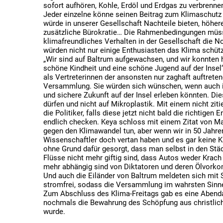
sofort aufhören, Kohle, Erdöl und Erdgas zu verbrennen
Jeder einzelne könne seinen Beitrag zum Klimaschutz 
würde in unserer Gesellschaft Nachteile bieten, höher
zusätzliche Bürokratie… Die Rahmenbedingungen müss
klimafreundliches Verhalten in der Gesellschaft die N
würden nicht nur einige Enthusiasten das Klima schüt
„Wir sind auf Baltrum aufgewachsen, und wir konnten h
schöne Kindheit und eine schöne Jugend auf der Insel“
als Vertreterinnen der ansonsten nur zaghaft auftrete
Versammlung. Sie würden sich wünschen, wenn auch i
und sichere Zukunft auf der Insel erleben könnten. Di
dürfen und nicht auf Mikroplastik. Mit einem nicht zit
die Politiker, falls diese jetzt nicht bald die richtigen
endlich checken. Keya schloss mit einem Zitat von Mar
gegen den Klimawandel tun, aber wenn wir in 50 Jahren
Wissenschaftler doch vertan haben und es gar keine K
ohne Grund dafür gesorgt, dass man selbst in den Städ
Flüsse nicht mehr giftig sind, dass Autos weder Krac
mehr abhängig sind von Diktatoren und deren Ölvork
Und auch die Eiländer von Baltrum meldeten sich mit
stromfrei, sodass die Versammlung im wahrsten Sin
Zum Abschluss des Klima-Freitags gab es eine Abendan
nochmals die Bewahrung des Schöpfung aus christliche
wurde.