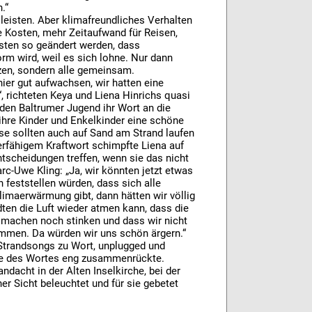
.“
leisten. Aber klimafreundliches Verhalten
e Kosten, mehr Zeitaufwand für Reisen,
ten so geändert werden, dass
orm wird, weil es sich lohne. Nur dann
zen, sondern alle gemeinsam.
ier gut aufwachsen, wir hatten eine
, richteten Keya und Liena Hinrichs quasi
nden Baltrumer Jugend ihr Wort an die
hre Kinder und Enkelkinder eine schöne
ese sollten auch auf Sand am Strand laufen
ierfähigem Kraftwort schimpfte Liena auf
 Entscheidungen treffen, wenn sie das nicht
c-Uwe Kling: „Ja, wir könnten jetzt etwas
 feststellen würden, dass sich alle
limaerwärmung gibt, dann hätten wir völlig
ten die Luft wieder atmen kann, dass die
h machen noch stinken und dass wir nicht
ommen. Da würden wir uns schön ärgern.“
 Strandsongs zu Wort, unplugged und
ne des Wortes eng zusammenrückte.
dacht in der Alten Inselkirche, bei der
r Sicht beleuchtet und für sie gebetet