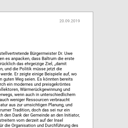
20.09.2019
stellvertretende Bürgermeister Dr. Uwe
den es anpacken, dass Baltrum die erste
rücklich das ehrgeizige Ziel, „damit
, und die Politik müsse jetzt die
erde. Er zeigte einige Beispiele auf, wo
em guten Weg seien. Es könnten bereits
rch ein modernes und preisgekröntes
kollektoren, Wärmerückgewinnung und
erwegs, wenn auch in unterschiedlichem
 auch weniger Ressourcen verbraucht
atur aus zur umsichtigen Planung, und
umer Tradition, doch das sei nur ein
ach den Dank der Gemeinde an den Initiator,
treitern vom derzeit auf der Insel
für die Organisation und Durchführung des