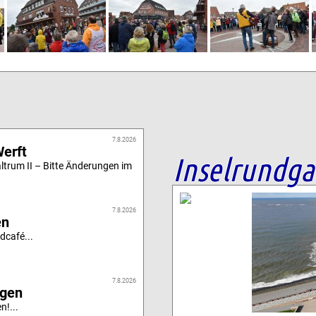
7.8.2026
Werft
Inselrundg
altrum II – Bitte Änderungen im
7.8.2026
en
dcafé...
7.8.2026
igen
n!...