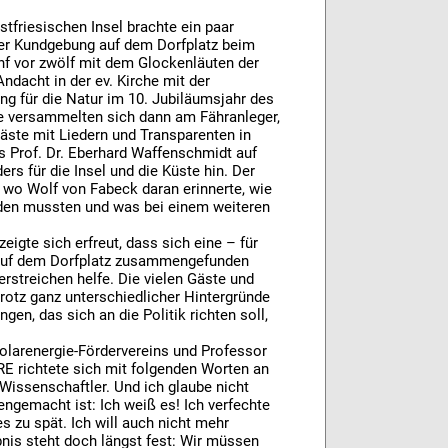
stfriesischen Insel brachte ein paar
ner Kundgebung auf dem Dorfplatz beim
ünf vor zwölf mit dem Glockenläuten der
ndacht in der ev. Kirche mit der
g für die Natur im 10. Jubiläumsjahr des
 versammelten sich dann am Fähranleger,
ste mit Liedern und Transparenten in
Prof. Dr. Eberhard Waffenschmidt auf
s für die Insel und die Küste hin. Der
 wo Wolf von Fabeck daran erinnerte, wie
rden mussten und was bei einem weiteren
igte sich erfreut, dass sich eine – für
auf dem Dorfplatz zusammengefunden
rstreichen helfe. Die vielen Gäste und
rotz ganz unterschiedlicher Hintergründe
en, das sich an die Politik richten soll,
Solarenergie-Fördervereins und Professor
IRE richtete sich mit folgenden Worten an
 Wissenschaftler. Und ich glaube nicht
gemacht ist: Ich weiß es! Ich verfechte
s zu spät. Ich will auch nicht mehr
nis steht doch längst fest: Wir müssen