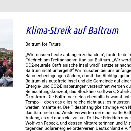
Klima-Streik auf Baltrum
Baltrum for Future
„Wir müssen heute anfangen zu handeln“, forderte der 
Friedrich am Freitagnachmittag auf Baltrum. „Wir wer
CO2-neutrale Ostfriesische Insel wird!“ setzte er nachd
Baltrum nicht untergeht!“ Wir müssten bei uns anfangen
Rahmenbedingungen ändern, damit das Richtige getan w
Baltrum als autofreie Insel und die Gemeinde auf ein
Energie- und CO2-Einsparungen verzeichnet werden du
Beleuchtungskonzept, das Blockheizkraftwerk, Solar
Ökostrom. Die Baltrumer seien ebenfalls bewusst unt
Tempo – doch das alles reiche nicht aus, es müssten
werden, mahnte er. Die Tideabhängigkeit zwinge von N
das Sammeln und Wiederverwerten sei eine uralte Baltr
Anfang, es sei noch viel zu tun. Dr. Uwe Friedrich spr
Wolf von Fabeck, und dessen Mitstreiterinnen und Mits
tagenden Solarenergie-Förderverein Deutschland e.V. 