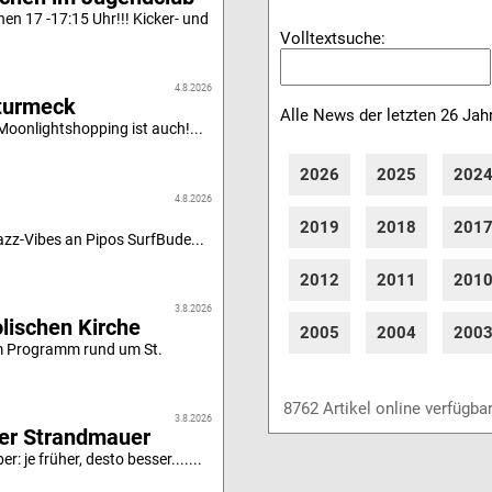
n 17 -17:15 Uhr!!! Kicker- und
Volltextsuche:
4.8.2026
turmeck
Alle News der letzten 26 Jah
oonlightshopping ist auch!...
2026
2025
202
4.8.2026
2019
2018
201
z-Vibes an Pipos SurfBude...
2012
2011
201
3.8.2026
olischen Kirche
2005
2004
200
m Programm rund um St.
8762 Artikel online verfügba
3.8.2026
er Strandmauer
: je früher, desto besser.......