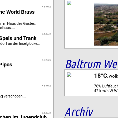
5.8.2026
he World Brass
r im Haus des Gastes.
elhaus....
5.8.2026
Speis und Trank
orf an der Inselglocke...
Baltrum We
5.8.2026
Pipos
18°C
, wol
76% Luftfeuch
5.8.2026
42 km/h W W
g verschoben...
Archiv
5.8.2026
achen im Jugendclub