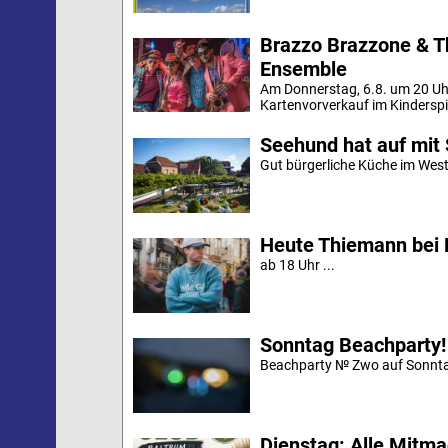
Brazzo Brazzone & T
Ensemble
Am Donnerstag, 6.8. um 20 Uh
Kartenvorverkauf im Kinderspi
Seehund hat auf mit 
Gut bürgerliche Küche im Westd
Heute Thiemann bei 
ab 18 Uhr ...
Sonntag Beachparty!
Beachparty № Zwo auf Sonnta
Dienstag: Alle Mitm