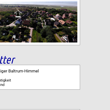
tter
kiger Baltrum-Himmel
tigkeit
ind