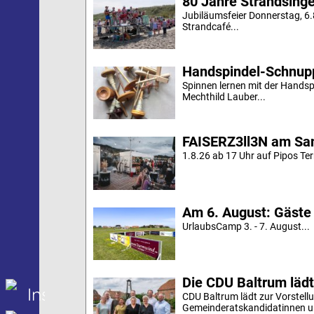
80 Jahre Strandsing
Jubiläumsfeier Donnerstag, 6
Strandcafé...
Handspindel-Schnup
Spinnen lernen mit der Handsp
Mechthild Lauber...
FAISERZ3ll3N am Sam
1.8.26 ab 17 Uhr auf Pipos Te
Am 6. August: Gäste
UrlaubsCamp 3. - 7. August...
Die CDU Baltrum lädt
Insel Baltrum
CDU Baltrum lädt zur Vorstell
Gemeinderatskandidatinnen und