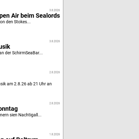
3.8.2026
pen Air beim Sealords
von den Stokes...
3.8.2026
usik
 an der SchirmSeaBar...
2.8.2026
sik am 2.8.26 ab 21 Uhr an
2.8.2026
Sonntag
nern sien Nachtigall...
1.8.2026