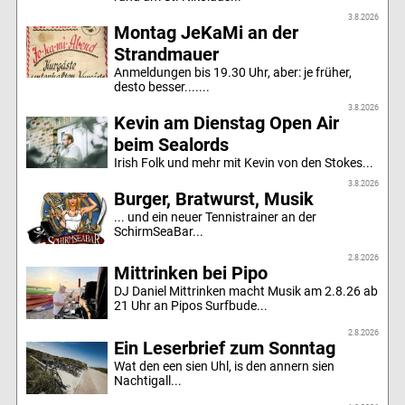
3.8.2026
Montag JeKaMi an der
Strandmauer
Anmeldungen bis 19.30 Uhr, aber: je früher,
desto besser.......
3.8.2026
Kevin am Dienstag Open Air
beim Sealords
Irish Folk und mehr mit Kevin von den Stokes...
3.8.2026
Burger, Bratwurst, Musik
... und ein neuer Tennistrainer an der
SchirmSeaBar...
2.8.2026
Mittrinken bei Pipo
DJ Daniel Mittrinken macht Musik am 2.8.26 ab
21 Uhr an Pipos Surfbude...
2.8.2026
Ein Leserbrief zum Sonntag
Wat den een sien Uhl, is den annern sien
Nachtigall...