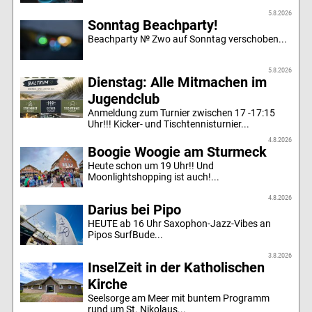
5.8.2026
Sonntag Beachparty!
Beachparty № Zwo auf Sonntag verschoben...
5.8.2026
Dienstag: Alle Mitmachen im
Jugendclub
Anmeldung zum Turnier zwischen 17 -17:15
Uhr!!! Kicker- und Tischtennisturnier...
4.8.2026
Boogie Woogie am Sturmeck
Heute schon um 19 Uhr!! Und
Moonlightshopping ist auch!...
4.8.2026
Darius bei Pipo
HEUTE ab 16 Uhr Saxophon-Jazz-Vibes an
Pipos SurfBude...
3.8.2026
InselZeit in der Katholischen
Kirche
Seelsorge am Meer mit buntem Programm
rund um St. Nikolaus...