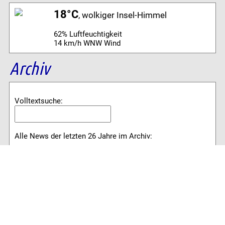
18°C
, wolkiger Insel-Himmel
62% Luftfeuchtigkeit
14 km/h WNW Wind
Archiv
Volltextsuche:
Alle News der letzten 26 Jahre im Archiv:
2026
2025
2024
2023
2022
2021
2020
2019
2018
2017
2016
2015
2014
2013
2012
2011
2010
2009
2008
2007
2006
2005
2004
2003