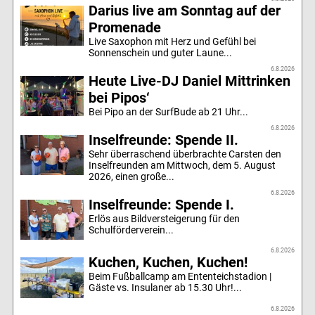
Darius live am Sonntag auf der
Promenade
Live Saxophon mit Herz und Gefühl bei
Sonnenschein und guter Laune...
6.8.2026
Heute Live-DJ Daniel Mittrinken
bei Pipos‘
Bei Pipo an der SurfBude ab 21 Uhr...
6.8.2026
Inselfreunde: Spende II.
Sehr überraschend überbrachte Carsten den
Inselfreunden am Mittwoch, dem 5. August
2026, einen große...
6.8.2026
Inselfreunde: Spende I.
Erlös aus Bildversteigerung für den
Schulförderverein...
6.8.2026
Kuchen, Kuchen, Kuchen!
Beim Fußballcamp am Ententeichstadion |
Gäste vs. Insulaner ab 15.30 Uhr!...
6.8.2026