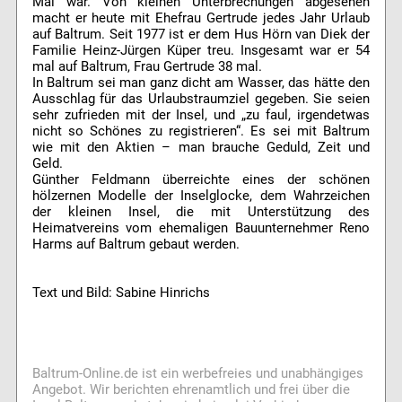
Mal war. Von kleinen Unterbrechungen abgesehen
macht er heute mit Ehefrau Gertrude jedes Jahr Urlaub
auf Baltrum. Seit 1977 ist er dem Hus Hörn van Diek der
Familie Heinz-Jürgen Küper treu. Insgesamt war er 54
mal auf Baltrum, Frau Gertrude 38 mal.
In Baltrum sei man ganz dicht am Wasser, das hätte den
Ausschlag für das Urlaubstraumziel gegeben. Sie seien
sehr zufrieden mit der Insel, und „zu faul, irgendetwas
nicht so Schönes zu registrieren“. Es sei mit Baltrum
wie mit den Aktien – man brauche Geduld, Zeit und
Geld.
Günther Feldmann überreichte eines der schönen
hölzernen Modelle der Inselglocke, dem Wahrzeichen
der kleinen Insel, die mit Unterstützung des
Heimatvereins vom ehemaligen Bauunternehmer Reno
Harms auf Baltrum gebaut werden.
Text und Bild: Sabine Hinrichs
Baltrum-Online.de ist ein werbefreies und unabhängiges
Angebot. Wir berichten ehrenamtlich und frei über die