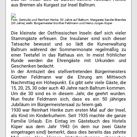
aus Bremen als Kurgast zur Insel Baltrum.
Foto: Gertrude und Reinhart Henke, 50 Jahre auf Baltrum, Margarete Sander-Brandes
(30 Jahre), stellv. Bürgermeister Günther Feldmann und Heinz-Jürgen Küper
Die kleinste der Ostfriesischen Inseln darf sich vieler
Stammgäste erfreuen. Die Insulaner sind sich dieser
Tatsache bewusst und so lädt die Kurverwaltung
Baltrum während der Sommermonate regelmäßig zu
einer Teetafel in das Rathaus ein. In meist fröhlicher
Runde werden die Ehrengäste mit Urkunden und
Geschenken bedacht.
In der Amtszeit des stellvertretenden Bürgermeisters
Günther Feldmann war die Ehrung am Mittwoch
Nachmittag ein Höhepunkt. Es gibt sehr viele Gäste, die
15, 20, 25, 30 oder auch 40 Jahre nach Baltrum kommen.
Um die 30 sind es in diesem Jahr, die geehrt wurden.
Nun freute Feldmann sich, dass es ein 50 jähriges
Jubiläum im Bürgermeistersaal zu feiern gab.
1930 war Reinhart Henke zum ersten Mal auf der Insel,
als Kind im Kinderkurheim. Seit 1935 machte die ganze
Familie Urlaub. Ein Eintag im Gästebuch des Hotels
Küper aus dem Jahr 1943 (in dem nur zwei Gäste
eingetragen sind) bemerkt, dass dies bereits das zehnte