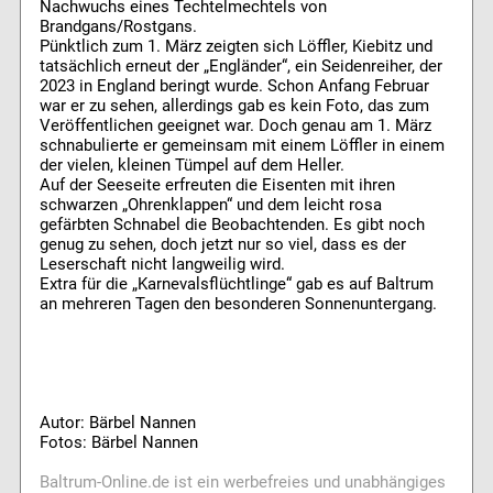
Nachwuchs eines Techtelmechtels von
Brandgans/Rostgans.
Pünktlich zum 1. März zeigten sich Löffler, Kiebitz und
tatsächlich erneut der „Engländer“, ein Seidenreiher, der
2023 in England beringt wurde. Schon Anfang Februar
war er zu sehen, allerdings gab es kein Foto, das zum
Veröffentlichen geeignet war. Doch genau am 1. März
schnabulierte er gemeinsam mit einem Löffler in einem
der vielen, kleinen Tümpel auf dem Heller.
Auf der Seeseite erfreuten die Eisenten mit ihren
schwarzen „Ohrenklappen“ und dem leicht rosa
gefärbten Schnabel die Beobachtenden. Es gibt noch
genug zu sehen, doch jetzt nur so viel, dass es der
Leserschaft nicht langweilig wird.
Extra für die „Karnevalsflüchtlinge“ gab es auf Baltrum
an mehreren Tagen den besonderen Sonnenuntergang.
Autor: Bärbel Nannen
Fotos: Bärbel Nannen
Baltrum-Online.de ist ein werbefreies und unabhängiges