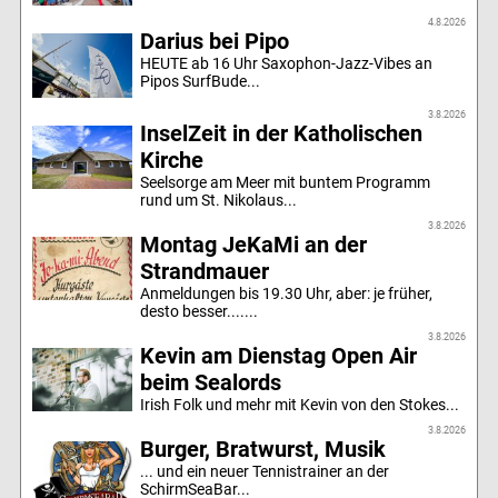
4.8.2026
Darius bei Pipo
HEUTE ab 16 Uhr Saxophon-Jazz-Vibes an
Pipos SurfBude...
3.8.2026
InselZeit in der Katholischen
Kirche
Seelsorge am Meer mit buntem Programm
rund um St. Nikolaus...
3.8.2026
Montag JeKaMi an der
Strandmauer
Anmeldungen bis 19.30 Uhr, aber: je früher,
desto besser.......
3.8.2026
Kevin am Dienstag Open Air
beim Sealords
Irish Folk und mehr mit Kevin von den Stokes...
3.8.2026
Burger, Bratwurst, Musik
... und ein neuer Tennistrainer an der
SchirmSeaBar...