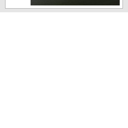
Baltrum Wetter
17°C
, wolkiger Insel-Himmel
70% Luftfeuchtigkeit
13 km/h WNW Wind
Archiv
Volltextsuche:
Alle News der letzten 26 Jahre im Archiv:
2026
2025
2024
2023
2022
2021
2020
2019
2018
2017
2016
2015