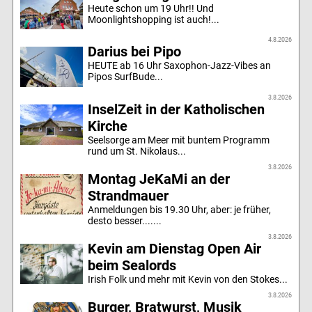
Heute schon um 19 Uhr!! Und
Moonlightshopping ist auch!...
4.8.2026
Darius bei Pipo
HEUTE ab 16 Uhr Saxophon-Jazz-Vibes an
Pipos SurfBude...
3.8.2026
InselZeit in der Katholischen
Kirche
Seelsorge am Meer mit buntem Programm
rund um St. Nikolaus...
3.8.2026
Montag JeKaMi an der
Strandmauer
Anmeldungen bis 19.30 Uhr, aber: je früher,
desto besser.......
3.8.2026
Kevin am Dienstag Open Air
beim Sealords
Irish Folk und mehr mit Kevin von den Stokes...
3.8.2026
Burger, Bratwurst, Musik