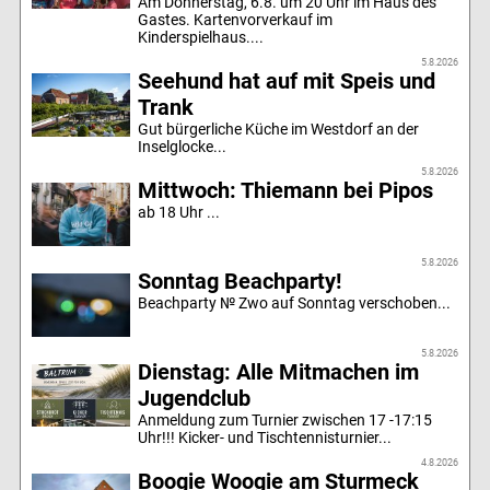
Am Donnerstag, 6.8. um 20 Uhr im Haus des
Gastes. Kartenvorverkauf im
Kinderspielhaus....
5.8.2026
Seehund hat auf mit Speis und
Trank
Gut bürgerliche Küche im Westdorf an der
Inselglocke...
5.8.2026
Mittwoch: Thiemann bei Pipos
ab 18 Uhr ...
5.8.2026
Sonntag Beachparty!
Beachparty № Zwo auf Sonntag verschoben...
5.8.2026
Dienstag: Alle Mitmachen im
Jugendclub
Anmeldung zum Turnier zwischen 17 -17:15
Uhr!!! Kicker- und Tischtennisturnier...
4.8.2026
Boogie Woogie am Sturmeck