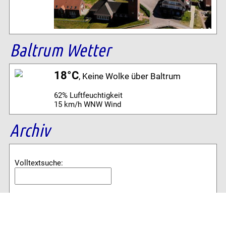
Baltrum Wetter
18°C
, Keine Wolke über Baltrum
62% Luftfeuchtigkeit
15 km/h WNW Wind
Archiv
Volltextsuche:
Alle News der letzten 26 Jahre im Archiv:
2026
2025
2024
2023
2022
2021