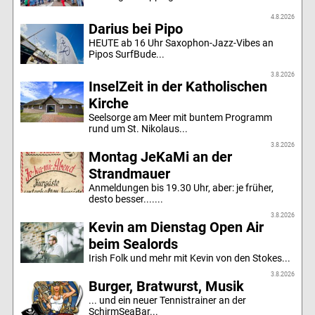
4.8.2026
Darius bei Pipo
HEUTE ab 16 Uhr Saxophon-Jazz-Vibes an
Pipos SurfBude...
3.8.2026
InselZeit in der Katholischen
Kirche
Seelsorge am Meer mit buntem Programm
rund um St. Nikolaus...
3.8.2026
Montag JeKaMi an der
Strandmauer
Anmeldungen bis 19.30 Uhr, aber: je früher,
desto besser.......
3.8.2026
Kevin am Dienstag Open Air
beim Sealords
Irish Folk und mehr mit Kevin von den Stokes...
3.8.2026
Burger, Bratwurst, Musik
... und ein neuer Tennistrainer an der
SchirmSeaBar...