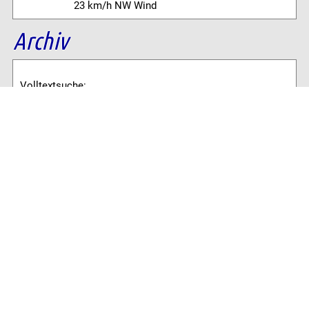
23 km/h NW Wind
Archiv
Volltextsuche:
Alle News der letzten 26 Jahre im Archiv:
2026
2025
2024
2023
2022
2021
2020
2019
2018
2017
2016
2015
2014
2013
2012
2011
2010
2009
2008
2007
2006
2005
2004
2003
2002
2001