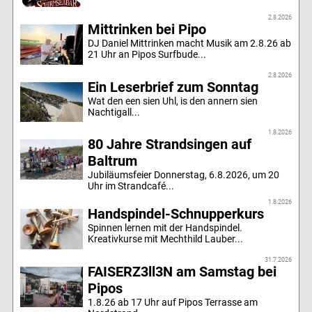
2.8.2026
Mittrinken bei Pipo
DJ Daniel Mittrinken macht Musik am 2.8.26 ab
21 Uhr an Pipos Surfbude...
2.8.2026
Ein Leserbrief zum Sonntag
Wat den een sien Uhl, is den annern sien
Nachtigall...
1.8.2026
80 Jahre Strandsingen auf
Baltrum
Jubiläumsfeier Donnerstag, 6.8.2026, um 20
Uhr im Strandcafé...
1.8.2026
Handspindel-Schnupperkurs
Spinnen lernen mit der Handspindel.
Kreativkurse mit Mechthild Lauber...
31.7.2026
FAISERZ3ll3N am Samstag bei
Pipos
1.8.26 ab 17 Uhr auf Pipos Terrasse am