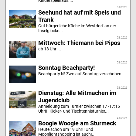
Kinderspielhaus....
5.8.2026
Seehund hat auf mit Speis und
Trank
Gut bürgerliche Küche im Westdorf an der
Inselglocke...
5.8.2026
Mittwoch: Thiemann bei Pipos
ab 18 Uhr ...
5.8.2026
Sonntag Beachparty!
Beachparty № Zwo auf Sonntag verschoben...
5.8.2026
Dienstag: Alle Mitmachen im
Jugendclub
Anmeldung zum Turnier zwischen 17 -17:15
Uhr!!! Kicker- und Tischtennisturnier...
4.8.2026
Boogie Woogie am Sturmeck
Heute schon um 19 Uhr!! Und
Moonlightshopping ist auch!...