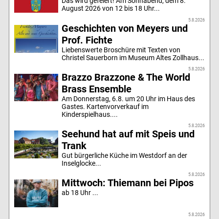
Das wird gefeiert! Am Sonnabend, dem 8.
August 2026 von 12 bis 18 Uhr...
5.8.2026
Geschichten von Meyers und
Prof. Fichte
Liebenswerte Broschüre mit Texten von
Christel Sauerborn im Museum Altes Zollhaus...
5.8.2026
Brazzo Brazzone & The World
Brass Ensemble
Am Donnerstag, 6.8. um 20 Uhr im Haus des
Gastes. Kartenvorverkauf im
Kinderspielhaus....
5.8.2026
Seehund hat auf mit Speis und
Trank
Gut bürgerliche Küche im Westdorf an der
Inselglocke...
5.8.2026
Mittwoch: Thiemann bei Pipos
ab 18 Uhr ...
5.8.2026