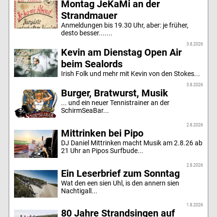
Montag JeKaMi an der
Strandmauer
Anmeldungen bis 19.30 Uhr, aber: je früher,
desto besser.......
3.8.2026
Kevin am Dienstag Open Air
beim Sealords
Irish Folk und mehr mit Kevin von den Stokes...
3.8.2026
Burger, Bratwurst, Musik
... und ein neuer Tennistrainer an der
SchirmSeaBar...
2.8.2026
Mittrinken bei Pipo
DJ Daniel Mittrinken macht Musik am 2.8.26 ab
21 Uhr an Pipos Surfbude...
2.8.2026
Ein Leserbrief zum Sonntag
Wat den een sien Uhl, is den annern sien
Nachtigall...
1.8.2026
80 Jahre Strandsingen auf