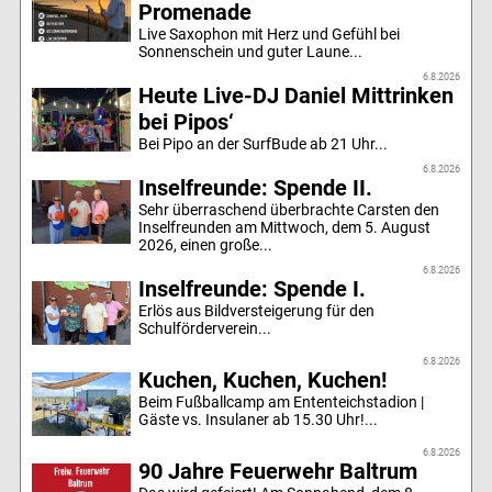
Promenade
Live Saxophon mit Herz und Gefühl bei
Sonnenschein und guter Laune...
6.8.2026
Heute Live-DJ Daniel Mittrinken
bei Pipos‘
Bei Pipo an der SurfBude ab 21 Uhr...
6.8.2026
Inselfreunde: Spende II.
Sehr überraschend überbrachte Carsten den
Inselfreunden am Mittwoch, dem 5. August
2026, einen große...
6.8.2026
Inselfreunde: Spende I.
Erlös aus Bildversteigerung für den
Schulförderverein...
6.8.2026
Kuchen, Kuchen, Kuchen!
Beim Fußballcamp am Ententeichstadion |
Gäste vs. Insulaner ab 15.30 Uhr!...
6.8.2026
90 Jahre Feuerwehr Baltrum