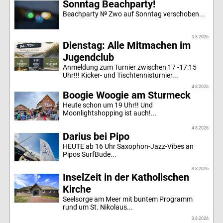
Sonntag Beachparty!
Beachparty № Zwo auf Sonntag verschoben...
5.8.2026
Dienstag: Alle Mitmachen im
Jugendclub
Anmeldung zum Turnier zwischen 17 -17:15
Uhr!!! Kicker- und Tischtennisturnier...
4.8.2026
Boogie Woogie am Sturmeck
Heute schon um 19 Uhr!! Und
Moonlightshopping ist auch!...
4.8.2026
Darius bei Pipo
HEUTE ab 16 Uhr Saxophon-Jazz-Vibes an
Pipos SurfBude...
3.8.2026
InselZeit in der Katholischen
Kirche
Seelsorge am Meer mit buntem Programm
rund um St. Nikolaus...
3.8.2026