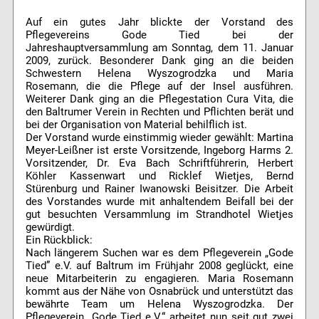
Auf ein gutes Jahr blickte der Vorstand des
Pflegevereins Gode Tied bei der
Jahreshauptversammlung am Sonntag, dem 11. Januar
2009, zurück. Besonderer Dank ging an die beiden
Schwestern Helena Wyszogrodzka und Maria
Rosemann, die die Pflege auf der Insel ausführen.
Weiterer Dank ging an die Pflegestation Cura Vita, die
den Baltrumer Verein in Rechten und Pflichten berät und
bei der Organisation von Material behilflich ist.
Der Vorstand wurde einstimmig wieder gewählt: Martina
Meyer-Leißner ist erste Vorsitzende, Ingeborg Harms 2.
Vorsitzender, Dr. Eva Bach Schriftführerin, Herbert
Köhler Kassenwart und Ricklef Wietjes, Bernd
Stürenburg und Rainer Iwanowski Beisitzer. Die Arbeit
des Vorstandes wurde mit anhaltendem Beifall bei der
gut besuchten Versammlung im Strandhotel Wietjes
gewürdigt.
Ein Rückblick:
Nach längerem Suchen war es dem Pflegeverein „Gode
Tied” e.V. auf Baltrum im Frühjahr 2008 geglückt, eine
neue Mitarbeiterin zu engagieren. Maria Rosemann
kommt aus der Nähe von Osnabrück und unterstützt das
bewährte Team um Helena Wyszogrodzka. Der
Pflegeverein „Gode Tied e.V.“ arbeitet nun seit gut zwei