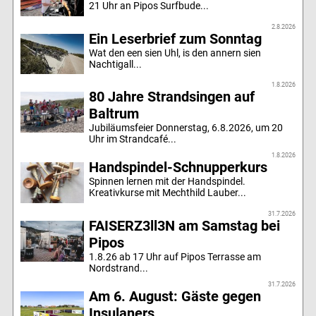
21 Uhr an Pipos Surfbude...
2.8.2026
Ein Leserbrief zum Sonntag
Wat den een sien Uhl, is den annern sien
Nachtigall...
1.8.2026
80 Jahre Strandsingen auf
Baltrum
Jubiläumsfeier Donnerstag, 6.8.2026, um 20
Uhr im Strandcafé...
1.8.2026
Handspindel-Schnupperkurs
Spinnen lernen mit der Handspindel.
Kreativkurse mit Mechthild Lauber...
31.7.2026
FAISERZ3ll3N am Samstag bei
Pipos
1.8.26 ab 17 Uhr auf Pipos Terrasse am
Nordstrand...
31.7.2026
Am 6. August: Gäste gegen
Insulaners