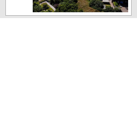
Baltrum Wetter
19°C
, Keine Wolke über Baltrum
86% Luftfeuchtigkeit
24 km/h WSW Wind
Archiv
Volltextsuche:
Alle News der letzten 26 Jahre im Archiv:
2026
2025
2024
2023
2022
2021