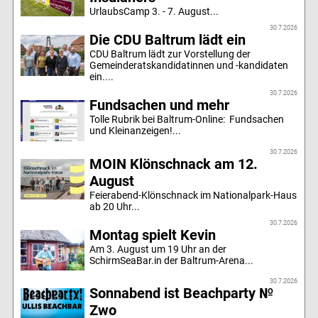
UrlaubsCamp 3. - 7. August...
30.7.2026
Die CDU Baltrum lädt ein
CDU Baltrum lädt zur Vorstellung der
Gemeinderatskandidatinnen und -kandidaten
ein....
30.7.2026
Fundsachen und mehr
Tolle Rubrik bei Baltrum-Online: Fundsachen
und Kleinanzeigen!...
30.7.2026
MOIN Klönschnack am 12.
August
Feierabend-Klönschnack im Nationalpark-Haus
ab 20 Uhr...
30.7.2026
Montag spielt Kevin
Am 3. August um 19 Uhr an der
SchirmSeaBar.in der Baltrum-Arena...
30.7.2026
Sonnabend ist Beachparty №
Zwo