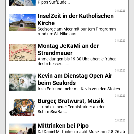
Pipos SurfBude...
3.8.2026
InselZeit in der Katholischen
Kirche
Seelsorge am Meer mit buntem Programm
rund um St. Nikolaus...
3.8.2026
Montag JeKaMi an der
Strandmauer
Anmeldungen bis 19.30 Uhr, aber: je früher,
desto besser.......
3.8.2026
Kevin am Dienstag Open Air
beim Sealords
Irish Folk und mehr mit Kevin von den Stokes...
3.8.2026
Burger, Bratwurst, Musik
... und ein neuer Tennistrainer an der
SchirmSeaBar...
2.8.2026
Mittrinken bei Pipo
DJ Daniel Mittrinken macht Musik am 2.8.26 ab