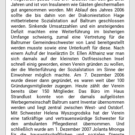
Jahren und ist von Insulanern wie Gästen gleichermaßen
gut angenommen worden. Mit Ablauf des Jahres 2006
sollte die bis dahin von der Diakoniestation Hage
mitbetriebene Sozialstation auf Baltrum geschlossen
werden. Sinkende Umsatzzahlen und ein ansteigendes
Defizit machten eine Weiterführung im bisherigen
Umfange schwierig, zumal eine Vertretung für die
Baltrumer Gemeindeschwester von Land bereitgestellt
werden musste sowie eine Unterkunft für diese. Nach
einem Aufruf der Inselärztin Dr. Ellen Althainz war man
sich damals auf der kleinsten Ostfriesischen Insel
schnell einig geworden, einen Verein gründen zu wollen,
der die Weiterführung der Sozialstation im Sinne der
Einwohner möglich machte. Am 7. Dezember 2006
wurde dieser dann gegründet, es waren weit über 100
Gründungsmitglieder zugegen. Heute zählt der Verein
bereits über 150 Mitglieder. Das Büro im Haus
Strandlust konnte von der damals aufgelösten
Werbegemeinschaft Baltrum samt Inventar übernommen
werden und liegt zentral zwischen West- und Ostdorf.
Mit Schwester Helena Wyszogrodska hat der Verein
eine tatkräftige und vertrauenswürdige Schwester für
den ambulanten Pflegedienst übernommen. Und
schließlich wurde am 1. Dezember 2007 Jolanta Mronga
für die hauswirtschaftlichen und sozialen Dienste