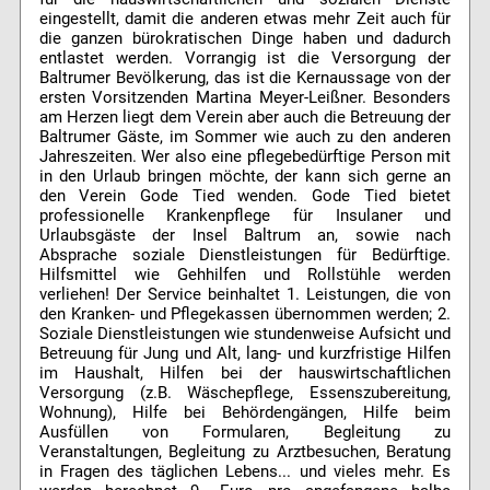
eingestellt, damit die anderen etwas mehr Zeit auch für
die ganzen bürokratischen Dinge haben und dadurch
entlastet werden. Vorrangig ist die Versorgung der
Baltrumer Bevölkerung, das ist die Kernaussage von der
ersten Vorsitzenden Martina Meyer-Leißner. Besonders
am Herzen liegt dem Verein aber auch die Betreuung der
Baltrumer Gäste, im Sommer wie auch zu den anderen
Jahreszeiten. Wer also eine pflegebedürftige Person mit
in den Urlaub bringen möchte, der kann sich gerne an
den Verein Gode Tied wenden. Gode Tied bietet
professionelle Krankenpflege für Insulaner und
Urlaubsgäste der Insel Baltrum an, sowie nach
Absprache soziale Dienstleistungen für Bedürftige.
Hilfsmittel wie Gehhilfen und Rollstühle werden
verliehen! Der Service beinhaltet 1. Leistungen, die von
den Kranken- und Pflegekassen übernommen werden; 2.
Soziale Dienstleistungen wie stundenweise Aufsicht und
Betreuung für Jung und Alt, lang- und kurzfristige Hilfen
im Haushalt, Hilfen bei der hauswirtschaftlichen
Versorgung (z.B. Wäschepflege, Essenszubereitung,
Wohnung), Hilfe bei Behördengängen, Hilfe beim
Ausfüllen von Formularen, Begleitung zu
Veranstaltungen, Begleitung zu Arztbesuchen, Beratung
in Fragen des täglichen Lebens... und vieles mehr. Es