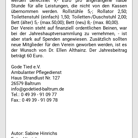
werden berechnet 9,- Euro pro angefangene halbe
Stunde für alle Leistungen, die nicht von den Kassen
übernommen werden. Rollstühle 5,-; Rollator 2,50;
Toilettenstuhl (einfach) 1,50; Toiletten-/Duschstuhl 2,00;
Bett (älter) 5,- (max.50,00); Bett (neu) 8,- (max. 80,00).
Der Verein steht auf finanziell ordentlichen Beinen, war
bei der Jahreshauptversammlung zu vernehmen, - ist
aber stark auf Spenden angewiesen. Zusätzlich sollten
neue Mitglieder für den Verein geworben werden, ist es
der Wunsch von Dr. Ellen Althainz. Der Jahresbeitrag
beträgt 60 Euro.
Gode Tied e.V.
Ambulanter Pflegedienst
Haus Strandlust Nr. 127
26579 Baltrum
info@godetied-baltrum.de
Tel.: 0 49 39 - 91 09 77
Fax.: 0 49 39 - 91 09 78
Autor: Sabine Hinrichs