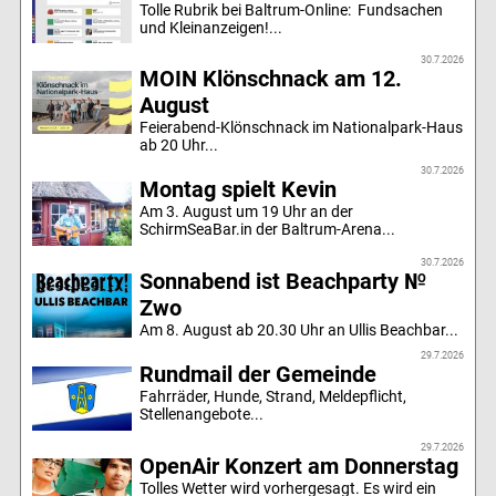
Tolle Rubrik bei Baltrum-Online: Fundsachen
und Kleinanzeigen!...
30.7.2026
MOIN Klönschnack am 12.
August
Feierabend-Klönschnack im Nationalpark-Haus
ab 20 Uhr...
30.7.2026
Montag spielt Kevin
Am 3. August um 19 Uhr an der
SchirmSeaBar.in der Baltrum-Arena...
30.7.2026
Sonnabend ist Beachparty №
Zwo
Am 8. August ab 20.30 Uhr an Ullis Beachbar...
29.7.2026
Rundmail der Gemeinde
Fahrräder, Hunde, Strand, Meldepflicht,
Stellenangebote...
29.7.2026
OpenAir Konzert am Donnerstag
Tolles Wetter wird vorhergesagt. Es wird ein