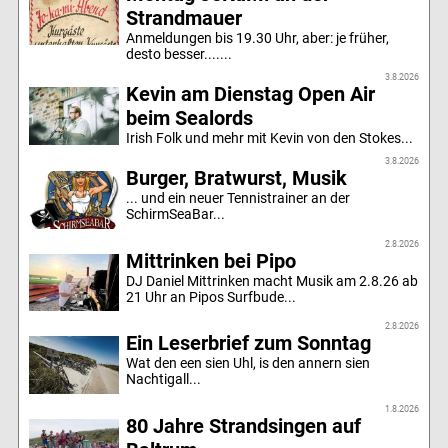
Strandmauer
Anmeldungen bis 19.30 Uhr, aber: je früher,
desto besser.......
3.8.2026
Kevin am Dienstag Open Air
beim Sealords
Irish Folk und mehr mit Kevin von den Stokes...
3.8.2026
Burger, Bratwurst, Musik
... und ein neuer Tennistrainer an der
SchirmSeaBar...
2.8.2026
Mittrinken bei Pipo
DJ Daniel Mittrinken macht Musik am 2.8.26 ab
21 Uhr an Pipos Surfbude...
2.8.2026
Ein Leserbrief zum Sonntag
Wat den een sien Uhl, is den annern sien
Nachtigall...
1.8.2026
80 Jahre Strandsingen auf