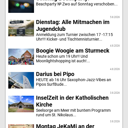
Beachparty № Zwo auf Sonntag verschoben...
5.8.2026
Dienstag: Alle Mitmachen im
Jugendclub
Anmeldung zum Turnier zwischen 17 -17:15
Uhr!!! Kicker- und Tischtennisturnier...
4.8.2026
Boogie Woogie am Sturmeck
Heute schon um 19 Uhr!! Und
Moonlightshopping ist auch!...
4.8.2026
Darius bei Pipo
HEUTE ab 16 Uhr Saxophon-Jazz-Vibes an
Pipos SurfBude...
3.8.2026
InselZeit in der Katholischen
Kirche
Seelsorge am Meer mit buntem Programm
rund um St. Nikolaus...
3.8.2026
Montag JeKaMi an der