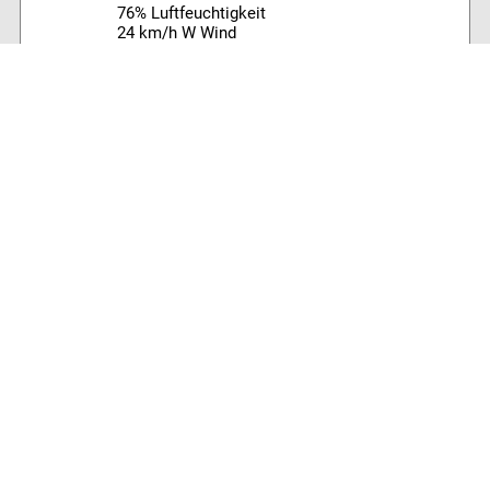
76% Luftfeuchtigkeit
24 km/h W Wind
Archiv
Volltextsuche:
Alle News der letzten 26 Jahre im Archiv:
2026
2025
2024
2023
2022
2021
2020
2019
2018
2017
2016
2015
2014
2013
2012
2011
2010
2009
2008
2007
2006
2005
2004
2003
2002
2001