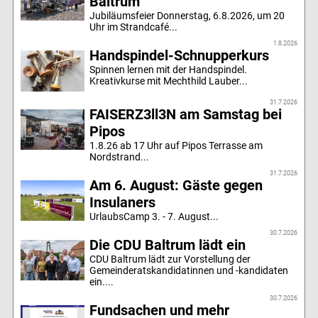
Baltrum
Jubiläumsfeier Donnerstag, 6.8.2026, um 20
Uhr im Strandcafé...
1.8.2026
Handspindel-Schnupperkurs
Spinnen lernen mit der Handspindel.
Kreativkurse mit Mechthild Lauber...
31.7.2026
FAISERZ3ll3N am Samstag bei
Pipos
1.8.26 ab 17 Uhr auf Pipos Terrasse am
Nordstrand...
31.7.2026
Am 6. August: Gäste gegen
Insulaners
UrlaubsCamp 3. - 7. August...
30.7.2026
Die CDU Baltrum lädt ein
CDU Baltrum lädt zur Vorstellung der
Gemeinderatskandidatinnen und -kandidaten
ein....
30.7.2026
Fundsachen und mehr