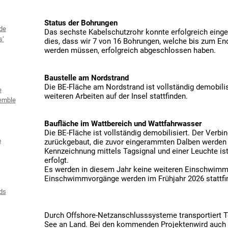
Status der Bohrungen
de
Das sechste Kabelschutzrohr konnte erfolgreich eing
s‘
dies, dass wir 7 von 16 Bohrungen, welche bis zum En
werden müssen, erfolgreich abgeschlossen haben.
Baustelle am Nordstrand
Die BE-Fläche am Nordstrand ist vollständig demobili
e
weiteren Arbeiten auf der Insel stattfinden.
emble
Baufläche im Wattbereich und Wattfahrwasser
Die BE-Fläche ist vollständig demobilisiert. Der Ver
b
zurückgebaut, die zuvor eingerammten Dalben werden 
Kennzeichnung mittels Tagsignal und einer Leuchte ist
erfolgt.
Es werden in diesem Jahr keine weiteren Einschwimmv
Einschwimmvorgänge werden im Frühjahr 2026 stattf
ds
Durch Offshore-Netzanschlusssysteme transportiert 
See an Land. Bei den kommenden Projektenwird auch di