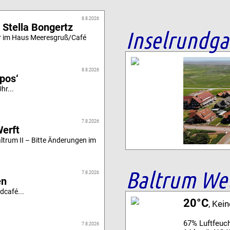
8.8.2026
 Stella Bongertz
Inselrundg
r im Haus Meeresgruß/Café
8.8.2026
ipos‘
hr...
7.8.2026
Werft
altrum II – Bitte Änderungen im
Baltrum We
7.8.2026
en
dcafé...
20°C
, Kei
67% Luftfeuch
7.8.2026