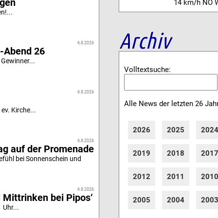
igen
14 km/h NO 
n!...
Archiv
6.8.2026
i-Abend 26
 Gewinner...
Volltextsuche:
6.8.2026
Alle News der letzten 26 Jah
ev. Kirche...
2026
2025
202
6.8.2026
tag auf der Promenade
2019
2018
201
efühl bei Sonnenschein und
2012
2011
201
6.8.2026
 Mittrinken bei Pipos‘
2005
2004
200
 Uhr...