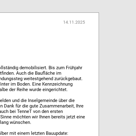
14.11.2025
llständig demobilisiert. Bis zum Frühjahr
ttfinden. Auch die Baufläche im
bindungssteg weitestgehend zurückgebaut.
inter im Boden. Eine Kennzeichnung
albe der Reihe wurde eingerichtet.
elden und die Inselgemeinde über die
en Dank für die gute Zusammenarbeit, Ihre
auch bei TenneT von den ersten
inne möchten wir Ihnen bereits jetzt eine
klang wünschen.
alber mit einem letzten Bauupdate: