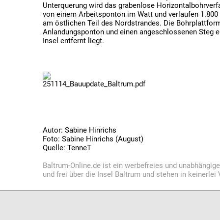
Unterquerung wird das grabenlose Horizontalbohrverfa
von einem Arbeitsponton im Watt und verlaufen 1.800 
am östlichen Teil des Nordstrandes. Die Bohrplattfor
Anlandungsponton und einen angeschlossenen Steg err
Insel entfernt liegt.
251114_Bauupdate_Baltrum.pdf
Autor: Sabine Hinrichs
Foto: Sabine Hinrichs (August)
Quelle: TenneT
Baltrum-Online.de ist ein werbefreies und unabhängig
und frei über die Insel Baltrum und stehen in keinerle