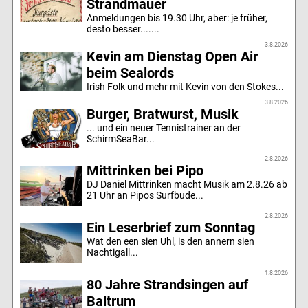
Strandmauer
Anmeldungen bis 19.30 Uhr, aber: je früher,
desto besser.......
3.8.2026
Kevin am Dienstag Open Air
beim Sealords
Irish Folk und mehr mit Kevin von den Stokes...
3.8.2026
Burger, Bratwurst, Musik
... und ein neuer Tennistrainer an der
SchirmSeaBar...
2.8.2026
Mittrinken bei Pipo
DJ Daniel Mittrinken macht Musik am 2.8.26 ab
21 Uhr an Pipos Surfbude...
2.8.2026
Ein Leserbrief zum Sonntag
Wat den een sien Uhl, is den annern sien
Nachtigall...
1.8.2026
80 Jahre Strandsingen auf
Baltrum