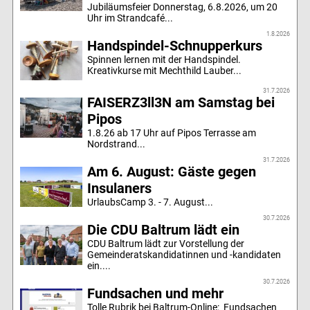
Jubiläumsfeier Donnerstag, 6.8.2026, um 20
Uhr im Strandcafé...
1.8.2026
Handspindel-Schnupperkurs
Spinnen lernen mit der Handspindel.
Kreativkurse mit Mechthild Lauber...
31.7.2026
FAISERZ3ll3N am Samstag bei
Pipos
1.8.26 ab 17 Uhr auf Pipos Terrasse am
Nordstrand...
31.7.2026
Am 6. August: Gäste gegen
Insulaners
UrlaubsCamp 3. - 7. August...
30.7.2026
Die CDU Baltrum lädt ein
CDU Baltrum lädt zur Vorstellung der
Gemeinderatskandidatinnen und -kandidaten
ein....
30.7.2026
Fundsachen und mehr
Tolle Rubrik bei Baltrum-Online: Fundsachen