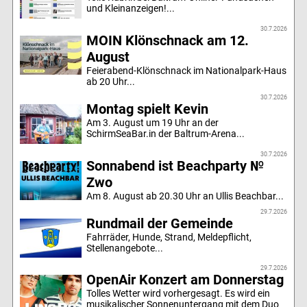
und Kleinanzeigen!...
30.7.2026
MOIN Klönschnack am 12.
August
Feierabend-Klönschnack im Nationalpark-Haus
ab 20 Uhr...
30.7.2026
Montag spielt Kevin
Am 3. August um 19 Uhr an der
SchirmSeaBar.in der Baltrum-Arena...
30.7.2026
Sonnabend ist Beachparty №
Zwo
Am 8. August ab 20.30 Uhr an Ullis Beachbar...
29.7.2026
Rundmail der Gemeinde
Fahrräder, Hunde, Strand, Meldepflicht,
Stellenangebote...
29.7.2026
OpenAir Konzert am Donnerstag
Tolles Wetter wird vorhergesagt. Es wird ein
musikalischer Sonnenuntergang mit dem Duo