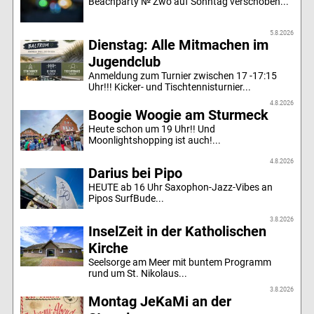
Beachparty № Zwo auf Sonntag verschoben...
5.8.2026
Dienstag: Alle Mitmachen im
Jugendclub
Anmeldung zum Turnier zwischen 17 -17:15
Uhr!!! Kicker- und Tischtennisturnier...
4.8.2026
Boogie Woogie am Sturmeck
Heute schon um 19 Uhr!! Und
Moonlightshopping ist auch!...
4.8.2026
Darius bei Pipo
HEUTE ab 16 Uhr Saxophon-Jazz-Vibes an
Pipos SurfBude...
3.8.2026
InselZeit in der Katholischen
Kirche
Seelsorge am Meer mit buntem Programm
rund um St. Nikolaus...
3.8.2026
Montag JeKaMi an der