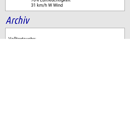
70% Luftfeuchtigkeit
31 km/h W Wind
Archiv
Volltextsuche:
Alle News der letzten 26 Jahre im Archiv:
2026
2025
2024
2023
2022
2021
2020
2019
2018
2017
2016
2015
2014
2013
2012
2011
2010
2009
2008
2007
2006
2005
2004
2003
2002
2001