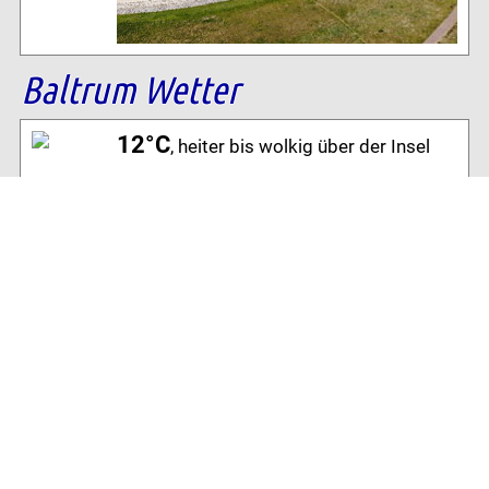
Baltrum Wetter
12°C
, heiter bis wolkig über der Insel
92% Luftfeuchtigkeit
14 km/h SW Wind
Archiv
Volltextsuche:
Alle News der letzten 26 Jahre im Archiv:
2026
2025
2024
2023
2022
2021