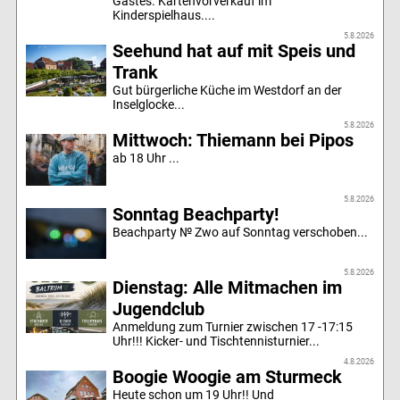
Gastes. Kartenvorverkauf im
Kinderspielhaus....
5.8.2026
Seehund hat auf mit Speis und
Trank
Gut bürgerliche Küche im Westdorf an der
Inselglocke...
5.8.2026
Mittwoch: Thiemann bei Pipos
ab 18 Uhr ...
5.8.2026
Sonntag Beachparty!
Beachparty № Zwo auf Sonntag verschoben...
5.8.2026
Dienstag: Alle Mitmachen im
Jugendclub
Anmeldung zum Turnier zwischen 17 -17:15
Uhr!!! Kicker- und Tischtennisturnier...
4.8.2026
Boogie Woogie am Sturmeck
Heute schon um 19 Uhr!! Und