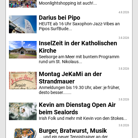
Moonlightshopping ist auch!...
4.8.2026
Darius bei Pipo
HEUTE ab 16 Uhr Saxophon-Jazz-Vibes an
Pipos SurfBude...
3.8.2026
InselZeit in der Katholischen
Kirche
Seelsorge am Meer mit buntem Programm
rund um St. Nikolaus...
3.8.2026
Montag JeKaMi an der
Strandmauer
Anmeldungen bis 19.30 Uhr, aber: je früher,
desto besser.......
3.8.2026
Kevin am Dienstag Open Air
beim Sealords
Irish Folk und mehr mit Kevin von den Stokes...
3.8.2026
Burger, Bratwurst, Musik
... und ein neuer Tennistrainer an der