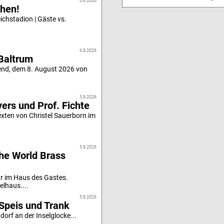
6.8.2026
hen!
chstadion | Gäste vs.
6.8.2026
Baltrum
end, dem 8. August 2026 von
5.8.2026
ers und Prof. Fichte
xten von Christel Sauerborn im
5.8.2026
he World Brass
r im Haus des Gastes.
elhaus....
5.8.2026
Speis und Trank
orf an der Inselglocke...