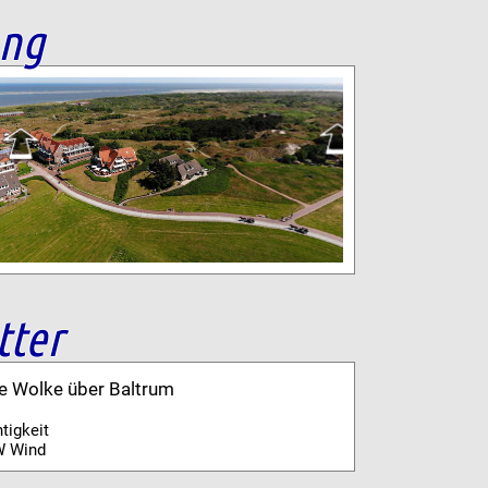
ang
tter
ne Wolke über Baltrum
tigkeit
W Wind