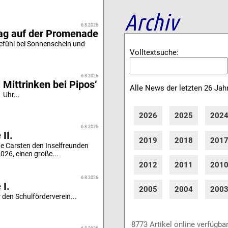
Archiv
6.8.2026
tag auf der Promenade
efühl bei Sonnenschein und
Volltextsuche:
6.8.2026
 Mittrinken bei Pipos‘
Alle News der letzten 26 Jah
 Uhr...
2026
2025
202
6.8.2026
II.
2019
2018
201
e Carsten den Inselfreunden
26, einen große...
2012
2011
201
6.8.2026
 I.
2005
2004
200
 den Schulförderverein...
8773 Artikel online verfügba