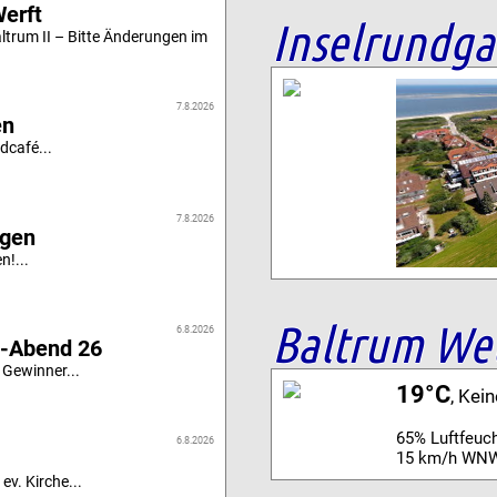
Werft
Inselrundg
altrum II – Bitte Änderungen im
7.8.2026
en
dcafé...
7.8.2026
igen
n!...
Baltrum We
6.8.2026
i-Abend 26
 Gewinner...
19°C
, Kei
65% Luftfeuch
6.8.2026
15 km/h WN
ev. Kirche...