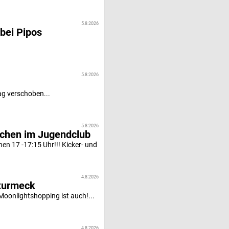
5.8.2026
bei Pipos
5.8.2026
g verschoben...
5.8.2026
achen im Jugendclub
n 17 -17:15 Uhr!!! Kicker- und
4.8.2026
turmeck
oonlightshopping ist auch!...
4.8.2026