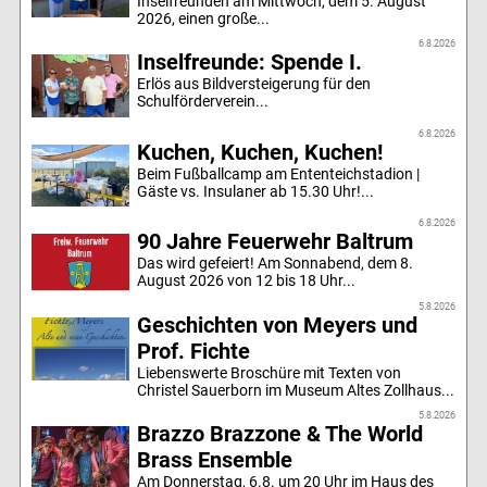
Inselfreunden am Mittwoch, dem 5. August
2026, einen große...
6.8.2026
Inselfreunde: Spende I.
Erlös aus Bildversteigerung für den
Schulförderverein...
6.8.2026
Kuchen, Kuchen, Kuchen!
Beim Fußballcamp am Ententeichstadion |
Gäste vs. Insulaner ab 15.30 Uhr!...
6.8.2026
90 Jahre Feuerwehr Baltrum
Das wird gefeiert! Am Sonnabend, dem 8.
August 2026 von 12 bis 18 Uhr...
5.8.2026
Geschichten von Meyers und
Prof. Fichte
Liebenswerte Broschüre mit Texten von
Christel Sauerborn im Museum Altes Zollhaus...
5.8.2026
Brazzo Brazzone & The World
Brass Ensemble
Am Donnerstag, 6.8. um 20 Uhr im Haus des