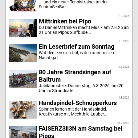
... und ein neuer Tennistrainer an der
SchirmSeaBar...
2.8.2026
Mittrinken bei Pipo
DJ Daniel Mittrinken macht Musik am 2.8.26 ab
21 Uhr an Pipos Surfbude...
2.8.2026
Ein Leserbrief zum Sonntag
Wat den een sien Uhl, is den annern sien
Nachtigall...
1.8.2026
80 Jahre Strandsingen auf
Baltrum
Jubiläumsfeier Donnerstag, 6.8.2026, um 20
Uhr im Strandcafé...
1.8.2026
Handspindel-Schnupperkurs
Spinnen lernen mit der Handspindel.
Kreativkurse mit Mechthild Lauber...
31.7.2026
FAISERZ3ll3N am Samstag bei
Pipos