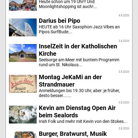
Heute schon um 19 Uhr!! Und
Moonlightshopping ist auch!...
4.8.2026
Darius bei Pipo
HEUTE ab 16 Uhr Saxophon-Jazz-Vibes an
Pipos SurfBude...
3.8.2026
InselZeit in der Katholischen
Kirche
Seelsorge am Meer mit buntem Programm
rund um St. Nikolaus...
3.8.2026
Montag JeKaMi an der
Strandmauer
Anmeldungen bis 19.30 Uhr, aber: je früher,
desto besser.......
3.8.2026
Kevin am Dienstag Open Air
beim Sealords
Irish Folk und mehr mit Kevin von den Stokes...
3.8.2026
Burger, Bratwurst, Musik