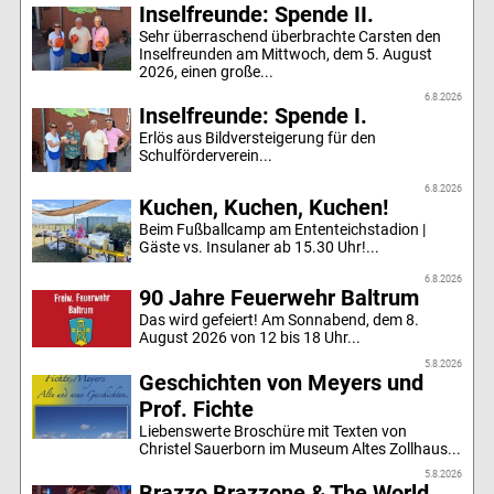
Inselfreunde: Spende II.
Sehr überraschend überbrachte Carsten den
Inselfreunden am Mittwoch, dem 5. August
2026, einen große...
6.8.2026
Inselfreunde: Spende I.
Erlös aus Bildversteigerung für den
Schulförderverein...
6.8.2026
Kuchen, Kuchen, Kuchen!
Beim Fußballcamp am Ententeichstadion |
Gäste vs. Insulaner ab 15.30 Uhr!...
6.8.2026
90 Jahre Feuerwehr Baltrum
Das wird gefeiert! Am Sonnabend, dem 8.
August 2026 von 12 bis 18 Uhr...
5.8.2026
Geschichten von Meyers und
Prof. Fichte
Liebenswerte Broschüre mit Texten von
Christel Sauerborn im Museum Altes Zollhaus...
5.8.2026
Brazzo Brazzone & The World