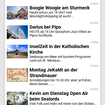
4.8.2026
Boogie Woogie am Sturmeck
Heute schon um 19 Uhr!! Und
Moonlightshopping ist auch!...
4.8.2026
Darius bei Pipo
HEUTE ab 16 Uhr Saxophon-Jazz-Vibes an
Pipos SurfBude...
3.8.2026
InselZeit in der Katholischen
Kirche
Seelsorge am Meer mit buntem Programm
rund um St. Nikolaus...
3.8.2026
Montag JeKaMi an der
Strandmauer
Anmeldungen bis 19.30 Uhr, aber: je früher,
desto besser.......
3.8.2026
Kevin am Dienstag Open Air
beim Sealords
Irish Folk und mehr mit Kevin von den Stokes...