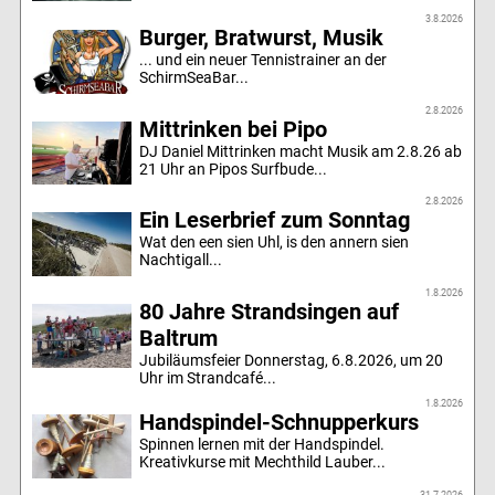
3.8.2026
Burger, Bratwurst, Musik
... und ein neuer Tennistrainer an der
SchirmSeaBar...
2.8.2026
Mittrinken bei Pipo
DJ Daniel Mittrinken macht Musik am 2.8.26 ab
21 Uhr an Pipos Surfbude...
2.8.2026
Ein Leserbrief zum Sonntag
Wat den een sien Uhl, is den annern sien
Nachtigall...
1.8.2026
80 Jahre Strandsingen auf
Baltrum
Jubiläumsfeier Donnerstag, 6.8.2026, um 20
Uhr im Strandcafé...
1.8.2026
Handspindel-Schnupperkurs
Spinnen lernen mit der Handspindel.
Kreativkurse mit Mechthild Lauber...
31.7.2026