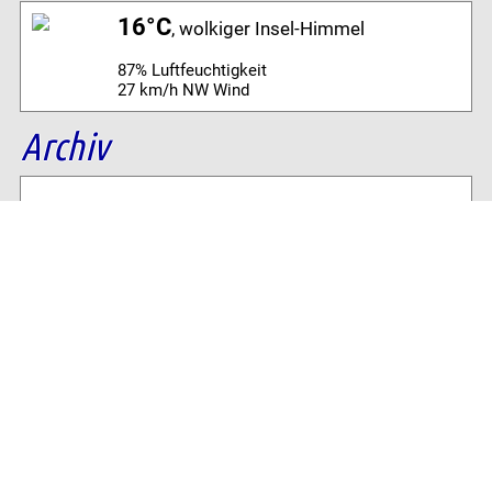
16°C
, wolkiger Insel-Himmel
87% Luftfeuchtigkeit
27 km/h NW Wind
Archiv
Volltextsuche:
Alle News der letzten 26 Jahre im Archiv:
2026
2025
2024
2023
2022
2021
2020
2019
2018
2017
2016
2015
2014
2013
2012
2011
2010
2009
2008
2007
2006
2005
2004
2003