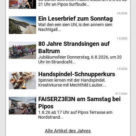
21 Uhr an Pipos Surfbude...
2.8.2026
Ein Leserbrief zum Sonntag
Wat den een sien Uhl, is den annern sien
Nachtigall...
1.8.2026
80 Jahre Strandsingen auf
Baltrum
Jubiläumsfeier Donnerstag, 6.8.2026, um 20
Uhr im Strandcafé...
1.8.2026
Handspindel-Schnupperkurs
Spinnen lernen mit der Handspindel.
Kreativkurse mit Mechthild Lauber...
31.7.2026
FAISERZ3ll3N am Samstag bei
Pipos
1.8.26 ab 17 Uhr auf Pipos Terrasse am
Nordstrand...
Alle Artikel des Jahres