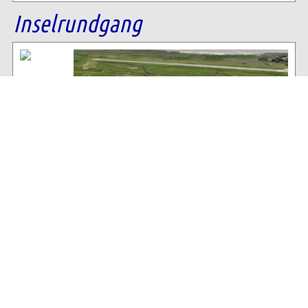
Inselrundgang
Baltrum Wetter
16°C
, wolkiger Insel-Himmel
87% Luftfeuchtigkeit
33 km/h WNW Wind
Archiv