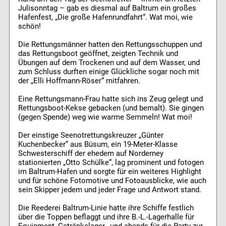
Julisonntag – gab es diesmal auf Baltrum ein großes
Hafenfest, „Die große Hafenrundfahrt“. Wat moi, wie
schön!
Die Rettungsmänner hatten den Rettungsschuppen und
das Rettungsboot geöffnet, zeigten Technik und
Übungen auf dem Trockenen und auf dem Wasser, und
zum Schluss durften einige Glückliche sogar noch mit
der „Elli Hoffmann-Röser“ mitfahren.
Eine Rettungsmann-Frau hatte sich ins Zeug gelegt und
Rettungsboot-Kekse gebacken (und bemalt). Sie gingen
(gegen Spende) weg wie warme Semmeln! Wat moi!
Der einstige Seenotrettungskreuzer „Günter
Kuchenbecker“ aus Büsum, ein 19-Meter-Klasse
Schwesterschiff der ehedem auf Norderney
stationierten „Otto Schülke“, lag prominent und fotogen
im Baltrum-Hafen und sorgte für ein weiteres Highlight
und für schöne Fotomotive und Fotoausblicke, wie auch
sein Skipper jedem und jeder Frage und Antwort stand.
Die Reederei Baltrum-Linie hatte ihre Schiffe festlich
über die Toppen beflaggt und ihre B.-L.-Lagerhalle für
Equipment, Getränkelager, und abends für die Party zur