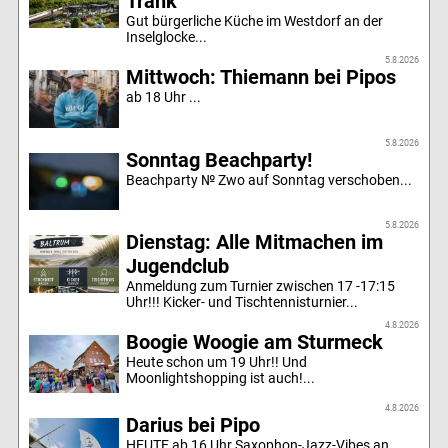
Trank
Gut bürgerliche Küche im Westdorf an der
Inselglocke...
5.8.2026
Mittwoch: Thiemann bei Pipos
ab 18 Uhr ...
5.8.2026
Sonntag Beachparty!
Beachparty № Zwo auf Sonntag verschoben...
5.8.2026
Dienstag: Alle Mitmachen im
Jugendclub
Anmeldung zum Turnier zwischen 17 -17:15
Uhr!!! Kicker- und Tischtennisturnier...
4.8.2026
Boogie Woogie am Sturmeck
Heute schon um 19 Uhr!! Und
Moonlightshopping ist auch!...
4.8.2026
Darius bei Pipo
HEUTE ab 16 Uhr Saxophon-Jazz-Vibes an