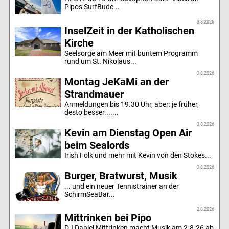
Pipos SurfBude...
3.8.2026
InselZeit in der Katholischen
Kirche
Seelsorge am Meer mit buntem Programm
rund um St. Nikolaus...
3.8.2026
Montag JeKaMi an der
Strandmauer
Anmeldungen bis 19.30 Uhr, aber: je früher,
desto besser.......
3.8.2026
Kevin am Dienstag Open Air
beim Sealords
Irish Folk und mehr mit Kevin von den Stokes...
3.8.2026
Burger, Bratwurst, Musik
... und ein neuer Tennistrainer an der
SchirmSeaBar...
2.8.2026
Mittrinken bei Pipo
DJ Daniel Mittrinken macht Musik am 2.8.26 ab