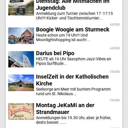
Dienstag: Alle Mitmachen im
Jugendclub
Anmeldung zum Turnier zwischen 17 -17:15
Uhr!!! Kicker- und Tischtennisturnier...
4.8.2026
Boogie Woogie am Sturmeck
Heute schon um 19 Uhr!! Und
Moonlightshopping ist auch!...
4.8.2026
Darius bei Pipo
HEUTE ab 16 Uhr Saxophon-Jazz-Vibes an
Pipos SurfBude...
3.8.2026
InselZeit in der Katholischen
Kirche
Seelsorge am Meer mit buntem Programm
rund um St. Nikolaus...
3.8.2026
Montag JeKaMi an der
Strandmauer
Anmeldungen bis 19.30 Uhr, aber: je früher,
desto besser.......