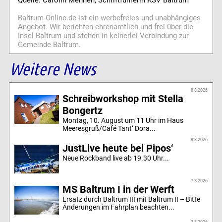
Baltrum-Online.de ist ein werbefreies und unabhängiges
Angebot. Wir berichten ehrenamtlich und frei über die
Insel Baltrum und stehen in keinerlei Verbindung zur
Gemeinde Baltrum.
Weitere News
8.8.2026
Schreibworkshop mit Stella
Bongertz
Montag, 10. August um 11 Uhr im Haus
Meeresgruß/Café Tant‘ Dora...
8.8.2026
JustLive heute bei Pipos‘
Neue Rockband live ab 19.30 Uhr...
7.8.2026
MS Baltrum I in der Werft
Ersatz durch Baltrum III mit Baltrum II – Bitte
Änderungen im Fahrplan beachten...
7.8.2026