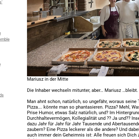
s‘
e
emble
b
Mariusz in der Mitte
Die Inhaber wechseln mitunter, aber… Mariusz …bleibt.
ds
Man ahnt schon, natürlich, so ungefähr, woraus seine T
Pizza…. könnte man so phantasieren. Pizza? Mehl, Was
Prise Humor, etwas Salz natürlich, und? Im Hintergrund 
Durchhaltevermögen, Kollegialität und ?? Ja und?? Ins
dazu Jahr für Jahr für Jahr Tausende und Abertausen
zaubern? Eine Pizza leckerer als die andere? Und dab
auch immer dein Geheimnis ist: Alle freuen sich Dich