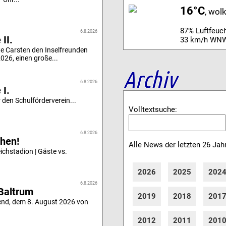
16°C
, wol
87% Luftfeuch
6.8.2026
II.
33 km/h WN
e Carsten den Inselfreunden
26, einen große...
Archiv
6.8.2026
 I.
 den Schulförderverein...
Volltextsuche:
6.8.2026
hen!
Alle News der letzten 26 Jah
chstadion | Gäste vs.
2026
2025
202
6.8.2026
Baltrum
2019
2018
201
end, dem 8. August 2026 von
2012
2011
201