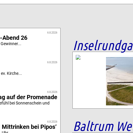
6.8.2026
i-Abend 26
Inselrundg
 Gewinner...
6.8.2026
ev. Kirche...
6.8.2026
tag auf der Promenade
efühl bei Sonnenschein und
Baltrum We
6.8.2026
 Mittrinken bei Pipos‘
 Uhr...