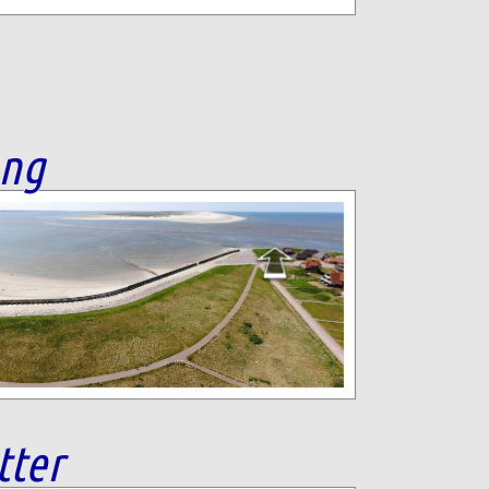
ang
tter