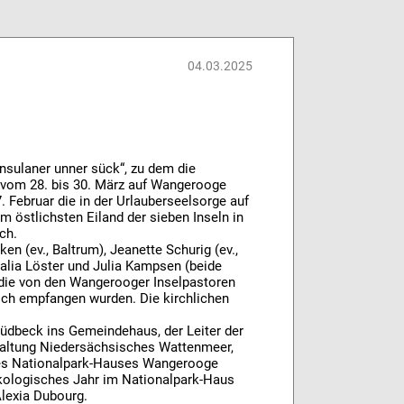
04.03.2025
Insulaner unner sück“, zu dem die
“ vom 28. bis 30. März auf Wangerooge
Februar die in der Urlauberseelsorge auf
 östlichsten Eiland der sieben Inseln in
ch.
n (ev., Baltrum), Jeanette Schurig (ev.,
alia Löster und Julia Kampsen (beide
, die von den Wangerooger Inselpastoren
lich empfangen wurden. Die kirchlichen
üdbeck ins Gemeindehaus, der Leiter der
altung Niedersächsisches Wattenmeer,
es Nationalpark-Hauses Wangerooge
 Ökologisches Jahr im Nationalpark-Haus
Alexia Dubourg.