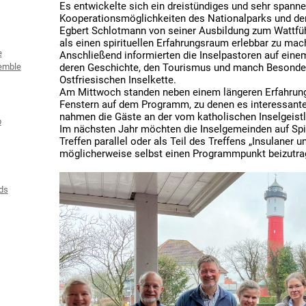
Es entwickelte sich ein dreistündiges und sehr spann
Kooperationsmöglichkeiten des Nationalparks und der
Egbert Schlotmann von seiner Ausbildung zum Wattfüh
als einen spirituellen Erfahrungsraum erlebbar zu mac
e
Anschließend informierten die Inselpastoren auf einem
emble
deren Geschichte, den Tourismus und manch Besonder
Ostfriesischen Inselkette.
Am Mittwoch standen neben einem längeren Erfahrung
Fenstern auf dem Programm, zu denen es interessante
nahmen die Gäste an der vom katholischen Inselgeistli
b
Im nächsten Jahr möchten die Inselgemeinden auf Spie
Treffen parallel oder als Teil des Treffens „Insulaner 
möglicherweise selbst einen Programmpunkt beizutra
ds