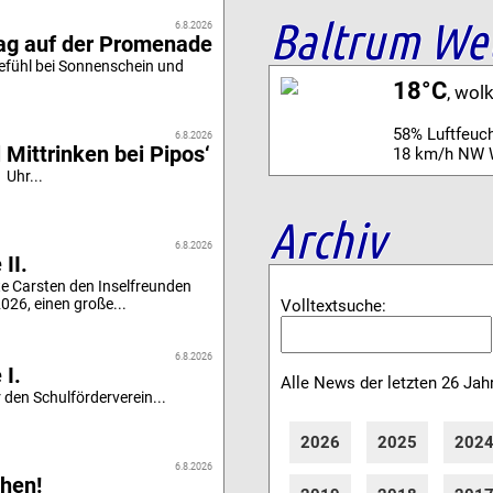
Baltrum We
6.8.2026
tag auf der Promenade
efühl bei Sonnenschein und
18°C
, wol
58% Luftfeuch
6.8.2026
 Mittrinken bei Pipos‘
18 km/h NW 
 Uhr...
Archiv
6.8.2026
II.
e Carsten den Inselfreunden
26, einen große...
Volltextsuche:
6.8.2026
 I.
Alle News der letzten 26 Jah
 den Schulförderverein...
2026
2025
202
6.8.2026
hen!