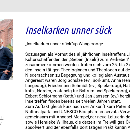
Inselkarken unner sück
„Inselkarken unner sück“up Wangerooge
Sozusagen als Vorhut des alljährlichen Inseltreffens „
Kulturschaffenden der „Sieben (Inseln) zum Verlieben
zusammenkommen werden, trafen sich vom 25. bis 27. 
den Inseln tätigen Theologinnen und Theologen auf dem
Niedersachsen zu Begegnung und kollegialen Austaus
Angereist waren Jörg Schulze (ev., Borkum), Anna Henke
Langeoog), Friedemann Schmidt (ev., Spiekeroog), Nat
kath., Norden, zuständig für Baltrum und Spiekeroog)
Egbert Schlotmann (kath.) und Jan Janssen (ev.) herz
Inseltreffen finden bereits seit vielen Jahren statt.
Zum Auftakt gleich kurz nach der Ankunft kam Peter S
Nationalpark- und UNESCO-Biosphärenreservats-Verw
gemeinsam mit Annabel Mempel,der neue Leituerin d
de
sowie Henrieke Willhaus, die derzeit ihr Freiwilliges
s‘
absolviert und der ebenfalls dort tätigen Praktikantin 