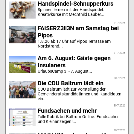
Handspindel-Schnupperkurs
Spinnen lernen mit der Handspindel.
Kreativkurse mit Mechthild Lauber...
31.7.2026
FAISERZ3ll3N am Samstag bei
Pipos
1.8.26 ab 17 Uhr auf Pipos Terrasse am
Nordstrand...
31.7.2026
Am 6. August: Gäste gegen
Insulaners
UrlaubsCamp 3. - 7. August...
30.7.2026
Die CDU Baltrum lädt ein
CDU Baltrum lädt zur Vorstellung der
Gemeinderatskandidatinnen und -kandidaten
ein....
30.7.2026
Fundsachen und mehr
Tolle Rubrik bei Baltrum-Online: Fundsachen
und Kleinanzeigen!...
30.7.2026