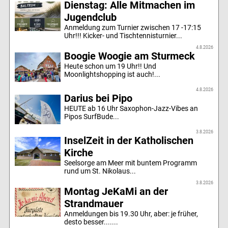
Dienstag: Alle Mitmachen im
Jugendclub
Anmeldung zum Turnier zwischen 17 -17:15
Uhr!!! Kicker- und Tischtennisturnier...
4.8.2026
Boogie Woogie am Sturmeck
Heute schon um 19 Uhr!! Und
Moonlightshopping ist auch!...
4.8.2026
Darius bei Pipo
HEUTE ab 16 Uhr Saxophon-Jazz-Vibes an
Pipos SurfBude...
3.8.2026
InselZeit in der Katholischen
Kirche
Seelsorge am Meer mit buntem Programm
rund um St. Nikolaus...
3.8.2026
Montag JeKaMi an der
Strandmauer
Anmeldungen bis 19.30 Uhr, aber: je früher,
desto besser.......