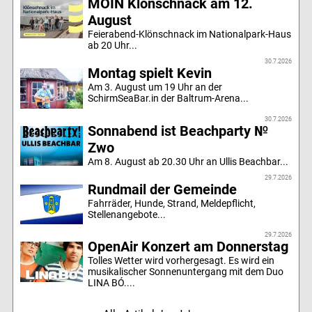
MOIN Klönschnack am 12.
August
Feierabend-Klönschnack im Nationalpark-Haus
ab 20 Uhr...
30.7.2026
Montag spielt Kevin
Am 3. August um 19 Uhr an der
SchirmSeaBar.in der Baltrum-Arena...
30.7.2026
Sonnabend ist Beachparty №
Zwo
Am 8. August ab 20.30 Uhr an Ullis Beachbar...
29.7.2026
Rundmail der Gemeinde
Fahrräder, Hunde, Strand, Meldepflicht,
Stellenangebote...
29.7.2026
OpenAir Konzert am Donnerstag
Tolles Wetter wird vorhergesagt. Es wird ein
musikalischer Sonnenuntergang mit dem Duo
LINA BÓ....