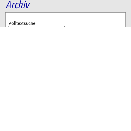
Archiv
Volltextsuche:
Alle News der letzten 26 Jahre im Archiv:
2026
2025
2024
2023
2022
2021
2020
2019
2018
2017
2016
2015
2014
2013
2012
2011
2010
2009
2008
2007
2006
2005
2004
2003
2002
2001
8762 Artikel online verfügbar