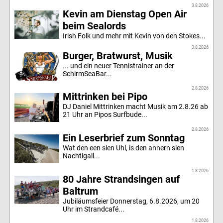
3.8.2026
Kevin am Dienstag Open Air
beim Sealords
Irish Folk und mehr mit Kevin von den Stokes...
3.8.2026
Burger, Bratwurst, Musik
... und ein neuer Tennistrainer an der
SchirmSeaBar...
2.8.2026
Mittrinken bei Pipo
DJ Daniel Mittrinken macht Musik am 2.8.26 ab
21 Uhr an Pipos Surfbude...
2.8.2026
Ein Leserbrief zum Sonntag
Wat den een sien Uhl, is den annern sien
Nachtigall...
1.8.2026
80 Jahre Strandsingen auf
Baltrum
Jubiläumsfeier Donnerstag, 6.8.2026, um 20
Uhr im Strandcafé...
1.8.2026