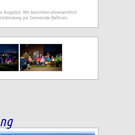
es Angebot. Wir berichten ehrenamtlich
i Verbindung zur Gemeinde Baltrum.
ang