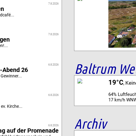
7.8.2026
en
dcafé...
7.8.2026
igen
n!...
Baltrum We
6.8.2026
i-Abend 26
 Gewinner...
19°C
, Kei
64% Luftfeuch
6.8.2026
17 km/h WN
ev. Kirche...
Archiv
6.8.2026
tag auf der Promenade