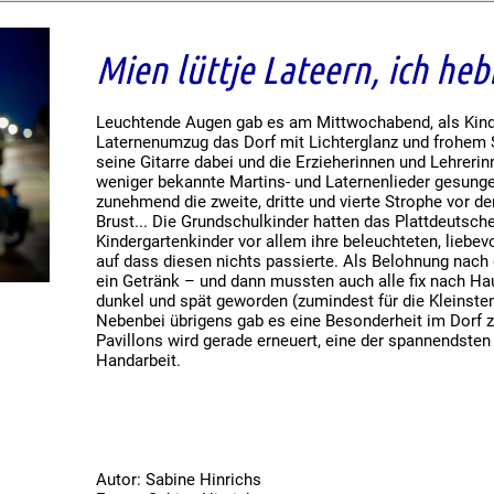
Mien lüttje Lateern, ich heb
Leuchtende Augen gab es am Mittwochabend, als Kind
Laternenumzug das Dorf mit Lichterglanz und frohem S
seine Gitarre dabei und die Erzieherinnen und Lehreri
weniger bekannte Martins- und Laternenlieder gesunge
zunehmend die zweite, dritte und vierte Strophe vor 
Brust... Die Grundschulkinder hatten das Plattdeutsche 
Kindergartenkinder vor allem ihre beleuchteten, liebev
auf dass diesen nichts passierte. Als Belohnung nac
ein Getränk – und dann mussten auch alle fix nach H
dunkel und spät geworden (zumindest für die Kleinsten
Nebenbei übrigens gab es eine Besonderheit im Dorf z
Pavillons wird gerade erneuert, eine der spannendsten 
Handarbeit.
Autor: Sabine Hinrichs