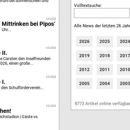
efühl bei Sonnenschein und
Volltextsuche:
6.8.2026
 Mittrinken bei Pipos‘
Alle News der letzten 26 Jah
 Uhr...
2026
2025
202
6.8.2026
II.
2019
2018
201
e Carsten den Inselfreunden
26, einen große...
2012
2011
201
6.8.2026
 I.
2005
2004
200
 den Schulförderverein...
8773 Artikel online verfügba
6.8.2026
hen!
chstadion | Gäste vs.