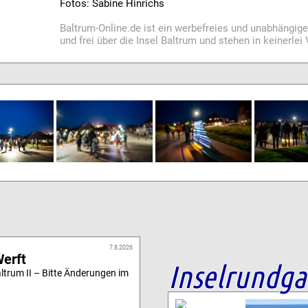
Fotos: Sabine Hinrichs
Baltrum-Online.de ist ein werbefreies und unabhängig
und frei über die Insel Baltrum und stehen in keinerle
7.8.2026
Werft
Inselrundg
altrum II – Bitte Änderungen im