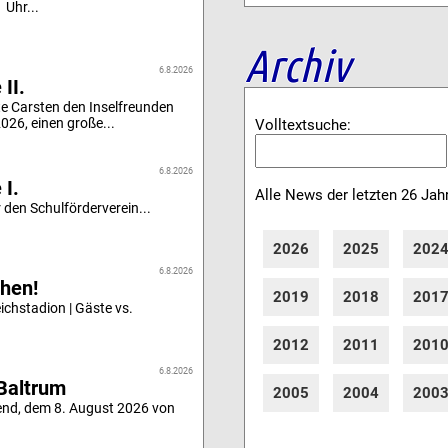
 Uhr...
Archiv
6.8.2026
II.
e Carsten den Inselfreunden
26, einen große...
Volltextsuche:
6.8.2026
 I.
Alle News der letzten 26 Jah
 den Schulförderverein...
2026
2025
202
6.8.2026
hen!
2019
2018
201
chstadion | Gäste vs.
2012
2011
201
6.8.2026
Baltrum
2005
2004
200
end, dem 8. August 2026 von