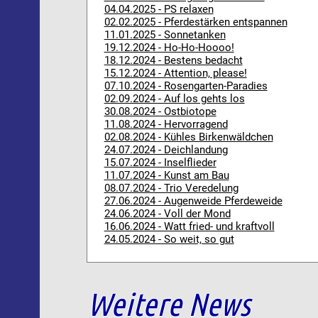
04.04.2025 - PS relaxen
02.02.2025 - Pferdestärken entspannen
11.01.2025 - Sonnetanken
19.12.2024 - Ho-Ho-Hoooo!
18.12.2024 - Bestens bedacht
15.12.2024 - Attention, please!
07.10.2024 - Rosengarten-Paradies
02.09.2024 - Auf los gehts los
30.08.2024 - Ostbiotope
11.08.2024 - Hervorragend
02.08.2024 - Kühles Birkenwäldchen
24.07.2024 - Deichlandung
15.07.2024 - Inselflieder
11.07.2024 - Kunst am Bau
08.07.2024 - Trio Veredelung
27.06.2024 - Augenweide Pferdeweide
24.06.2024 - Voll der Mond
16.06.2024 - Watt fried- und kraftvoll
24.05.2024 - So weit, so gut
Weitere News