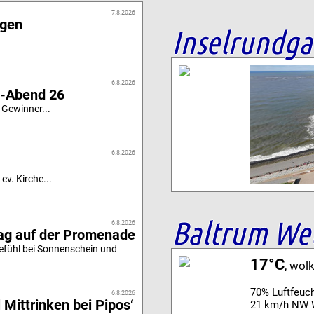
7.8.2026
igen
Inselrundg
6.8.2026
i-Abend 26
 Gewinner...
6.8.2026
ev. Kirche...
Baltrum We
6.8.2026
tag auf der Promenade
efühl bei Sonnenschein und
17°C
, wol
70% Luftfeuch
6.8.2026
 Mittrinken bei Pipos‘
21 km/h NW 