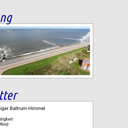
ang
tter
kiger Baltrum-Himmel
tigkeit
Wind