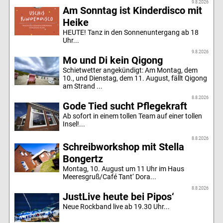
9.8.2026
Am Sonntag ist Kinderdisco mit
Heike
HEUTE! Tanz in den Sonnenuntergang ab 18
Uhr...
9.8.2026
Mo und Di kein Qigong
Schietwetter angekündigt: Am Montag, dem
10., und Dienstag, dem 11. August, fällt Qigong
am Strand ...
8.8.2026
Gode Tied sucht Pflegekraft
Ab sofort in einem tollen Team auf einer tollen
Insel!...
8.8.2026
Schreibworkshop mit Stella
Bongertz
Montag, 10. August um 11 Uhr im Haus
Meeresgruß/Café Tant‘ Dora...
8.8.2026
JustLive heute bei Pipos‘
Neue Rockband live ab 19.30 Uhr...