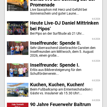
Promenade
Live Saxophon mit Herz und Gefühl bei
Sonnenschein und guter Laune...
6.8.2026
Heute Live-DJ Daniel Mittrinken
bei Pipos‘
Bei Pipo an der SurfBude ab 21 Uhr...
6.8.2026
Inselfreunde: Spende II.
Sehr überraschend überbrachte Carsten den
Inselfreunden am Mittwoch, dem 5. August
2026, einen große...
6.8.2026
Inselfreunde: Spende I.
Erlös aus Bildversteigerung für den
Schulförderverein...
6.8.2026
Kuchen, Kuchen, Kuchen!
Beim Fußballcamp am Ententeichstadion |
Gäste vs. Insulaner ab 15.30 Uhr!...
6.8.2026
90 Jahre Feuerwehr Baltrum