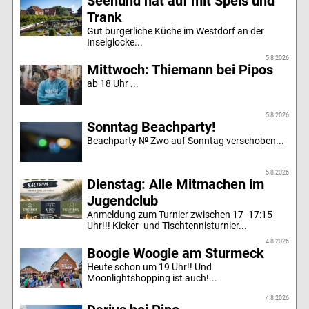
Seehund hat auf mit Speis und
Trank
Gut bürgerliche Küche im Westdorf an der
Inselglocke...
5.8.2026
Mittwoch: Thiemann bei Pipos
ab 18 Uhr ...
5.8.2026
Sonntag Beachparty!
Beachparty № Zwo auf Sonntag verschoben...
5.8.2026
Dienstag: Alle Mitmachen im
Jugendclub
Anmeldung zum Turnier zwischen 17 -17:15
Uhr!!! Kicker- und Tischtennisturnier...
4.8.2026
Boogie Woogie am Sturmeck
Heute schon um 19 Uhr!! Und
Moonlightshopping ist auch!...
4.8.2026