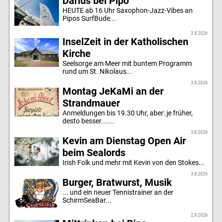
Darius bei Pipo
HEUTE ab 16 Uhr Saxophon-Jazz-Vibes an
Pipos SurfBude...
3.8.2026
InselZeit in der Katholischen
Kirche
Seelsorge am Meer mit buntem Programm
rund um St. Nikolaus...
3.8.2026
Montag JeKaMi an der
Strandmauer
Anmeldungen bis 19.30 Uhr, aber: je früher,
desto besser.......
3.8.2026
Kevin am Dienstag Open Air
beim Sealords
Irish Folk und mehr mit Kevin von den Stokes...
3.8.2026
Burger, Bratwurst, Musik
... und ein neuer Tennistrainer an der
SchirmSeaBar...
2.8.2026