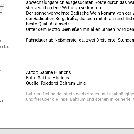
abwechslungsreich ausgesuchten Route durch das Wat
de
vier verschiedene Weine zu verkosten.
s‘
Der sonnenverwöhnte Badische Wein kommt von der 
der Badischen Bergstraße, die sich mit ihren rund 150 
beste Qualität einsetzt.
Unter dem Motto „Genießen mit allen Sinnen“ wird den
Fahrtdauer ab Neßmersiel ca. zwei Dreiviertel Stunden
e
emble
b
Autor: Sabine Hinrichs
Foto: Sabine Hinrichs
Quelle: Reederei Baltrum-Linie
Baltrum-Online.de ist ein werbefreies und unabhängig
und frei über die Insel Baltrum und stehen in keinerle
ds