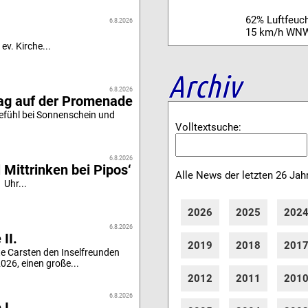
62% Luftfeuch
6.8.2026
15 km/h WN
ev. Kirche...
Archiv
6.8.2026
tag auf der Promenade
efühl bei Sonnenschein und
Volltextsuche:
6.8.2026
 Mittrinken bei Pipos‘
Alle News der letzten 26 Jah
 Uhr...
2026
2025
202
6.8.2026
II.
2019
2018
201
e Carsten den Inselfreunden
26, einen große...
2012
2011
201
6.8.2026
 I.