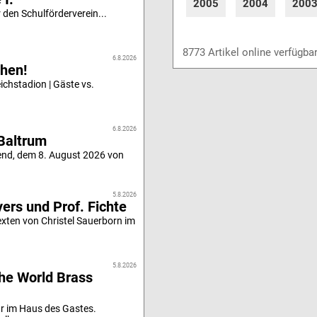
2005
2004
200
 den Schulförderverein...
8773 Artikel online verfügba
6.8.2026
hen!
chstadion | Gäste vs.
6.8.2026
Baltrum
end, dem 8. August 2026 von
5.8.2026
ers und Prof. Fichte
xten von Christel Sauerborn im
5.8.2026
he World Brass
r im Haus des Gastes.