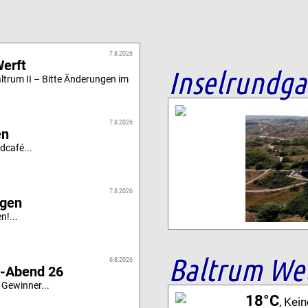
7.8.2026
Werft
Inselrundg
altrum II – Bitte Änderungen im
7.8.2026
en
dcafé...
7.8.2026
igen
n!...
Baltrum We
6.8.2026
i-Abend 26
 Gewinner...
18°C
, Kei