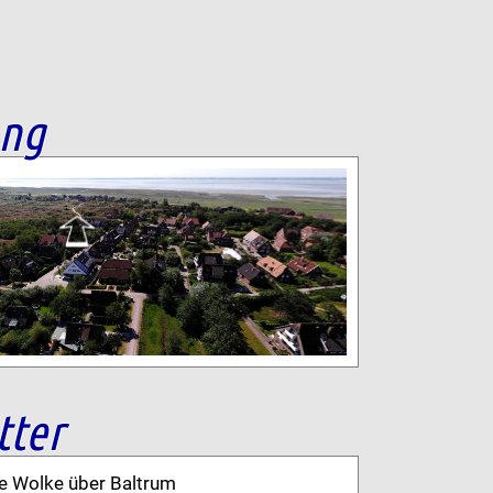
ang
tter
ne Wolke über Baltrum