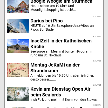
Boogie Woogie am Sturmeck
Heute schon um 19 Uhr!! Und
Moonlightshopping ist auch!...
4.8.2026
Darius bei Pipo
HEUTE ab 16 Uhr Saxophon-Jazz-Vibes an
Pipos SurfBude...
3.8.2026
InselZeit in der Katholischen
Kirche
Seelsorge am Meer mit buntem Programm
rund um St. Nikolaus...
3.8.2026
Montag JeKaMi an der
Strandmauer
Anmeldungen bis 19.30 Uhr, aber: je früher,
desto besser.......
3.8.2026
Kevin am Dienstag Open Air
beim Sealords
Irish Folk und mehr mit Kevin von den Stokes...
3.8.2026