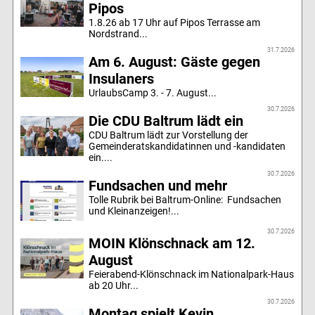
Pipos
1.8.26 ab 17 Uhr auf Pipos Terrasse am
Nordstrand...
31.7.2026
Am 6. August: Gäste gegen
Insulaners
UrlaubsCamp 3. - 7. August...
30.7.2026
Die CDU Baltrum lädt ein
CDU Baltrum lädt zur Vorstellung der
Gemeinderatskandidatinnen und -kandidaten
ein....
30.7.2026
Fundsachen und mehr
Tolle Rubrik bei Baltrum-Online: Fundsachen
und Kleinanzeigen!...
30.7.2026
MOIN Klönschnack am 12.
August
Feierabend-Klönschnack im Nationalpark-Haus
ab 20 Uhr...
30.7.2026
Montag spielt Kevin