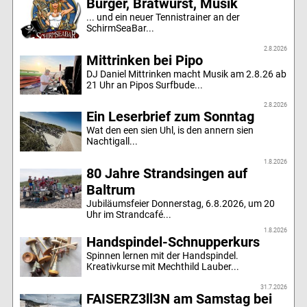
Burger, Bratwurst, Musik
... und ein neuer Tennistrainer an der
SchirmSeaBar...
2.8.2026
Mittrinken bei Pipo
DJ Daniel Mittrinken macht Musik am 2.8.26 ab
21 Uhr an Pipos Surfbude...
2.8.2026
Ein Leserbrief zum Sonntag
Wat den een sien Uhl, is den annern sien
Nachtigall...
1.8.2026
80 Jahre Strandsingen auf
Baltrum
Jubiläumsfeier Donnerstag, 6.8.2026, um 20
Uhr im Strandcafé...
1.8.2026
Handspindel-Schnupperkurs
Spinnen lernen mit der Handspindel.
Kreativkurse mit Mechthild Lauber...
31.7.2026
FAISERZ3ll3N am Samstag bei