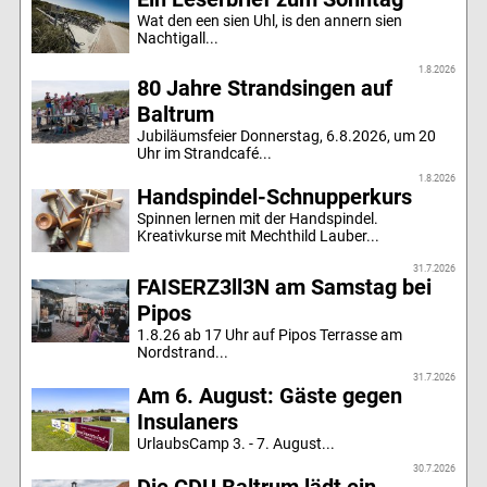
Wat den een sien Uhl, is den annern sien
Nachtigall...
1.8.2026
80 Jahre Strandsingen auf
Baltrum
Jubiläumsfeier Donnerstag, 6.8.2026, um 20
Uhr im Strandcafé...
1.8.2026
Handspindel-Schnupperkurs
Spinnen lernen mit der Handspindel.
Kreativkurse mit Mechthild Lauber...
31.7.2026
FAISERZ3ll3N am Samstag bei
Pipos
1.8.26 ab 17 Uhr auf Pipos Terrasse am
Nordstrand...
31.7.2026
Am 6. August: Gäste gegen
Insulaners
UrlaubsCamp 3. - 7. August...
30.7.2026