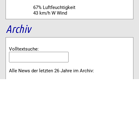
67% Luftfeuchtigkeit
43 km/h W Wind
Archiv
Volltextsuche:
Alle News der letzten 26 Jahre im Archiv:
2026
2025
2024
2023
2022
2021
2020
2019
2018
2017
2016
2015
2014
2013
2012
2011
2010
2009
2008
2007
2006
2005
2004
2003
2002
2001