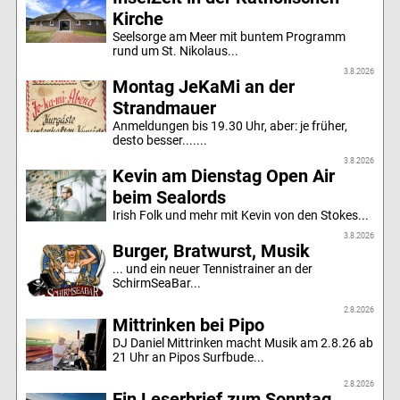
Kirche
Seelsorge am Meer mit buntem Programm
rund um St. Nikolaus...
3.8.2026
Montag JeKaMi an der
Strandmauer
Anmeldungen bis 19.30 Uhr, aber: je früher,
desto besser.......
3.8.2026
Kevin am Dienstag Open Air
beim Sealords
Irish Folk und mehr mit Kevin von den Stokes...
3.8.2026
Burger, Bratwurst, Musik
... und ein neuer Tennistrainer an der
SchirmSeaBar...
2.8.2026
Mittrinken bei Pipo
DJ Daniel Mittrinken macht Musik am 2.8.26 ab
21 Uhr an Pipos Surfbude...
2.8.2026
Ein Leserbrief zum Sonntag