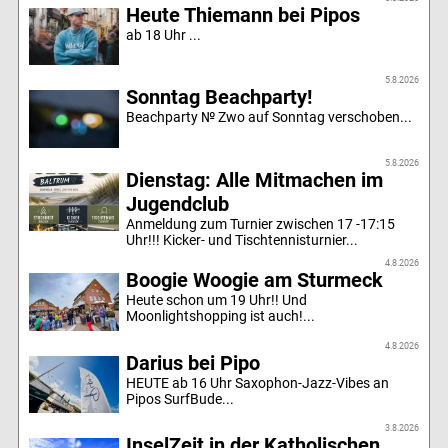
Heute Thiemann bei Pipos
ab 18 Uhr ...
5.8.2026
Sonntag Beachparty!
Beachparty № Zwo auf Sonntag verschoben...
5.8.2026
Dienstag: Alle Mitmachen im
Jugendclub
Anmeldung zum Turnier zwischen 17 -17:15
Uhr!!! Kicker- und Tischtennisturnier...
4.8.2026
Boogie Woogie am Sturmeck
Heute schon um 19 Uhr!! Und
Moonlightshopping ist auch!...
4.8.2026
Darius bei Pipo
HEUTE ab 16 Uhr Saxophon-Jazz-Vibes an
Pipos SurfBude...
3.8.2026
InselZeit in der Katholischen