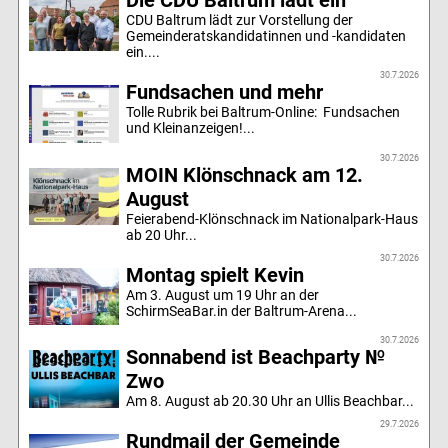
Die CDU Baltrum lädt ein
CDU Baltrum lädt zur Vorstellung der
Gemeinderatskandidatinnen und -kandidaten
ein....
30.7.2026
Fundsachen und mehr
Tolle Rubrik bei Baltrum-Online: Fundsachen
und Kleinanzeigen!...
30.7.2026
MOIN Klönschnack am 12.
August
Feierabend-Klönschnack im Nationalpark-Haus
ab 20 Uhr...
30.7.2026
Montag spielt Kevin
Am 3. August um 19 Uhr an der
SchirmSeaBar.in der Baltrum-Arena...
30.7.2026
Sonnabend ist Beachparty №
Zwo
Am 8. August ab 20.30 Uhr an Ullis Beachbar...
29.7.2026
Rundmail der Gemeinde