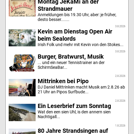
Montag JeKaMi an der
Strandmauer
Anmeldungen bis 19.30 Uhr, aber: je früher,
desto besser.......
3.8.2026
Kevin am Dienstag Open Air
beim Sealords
Irish Folk und mehr mit Kevin von den Stokes...
3.8.2026
Burger, Bratwurst, Musik
... und ein neuer Tennistrainer an der
SchirmSeaBar...
2.8.2026
Mittrinken bei Pipo
DJ Daniel Mittrinken macht Musik am 2.8.26 ab
21 Uhr an Pipos Surfbude...
2.8.2026
Ein Leserbrief zum Sonntag
Wat den een sien Uhl, is den annern sien
Nachtigall...
1.8.2026
80 Jahre Strandsingen auf