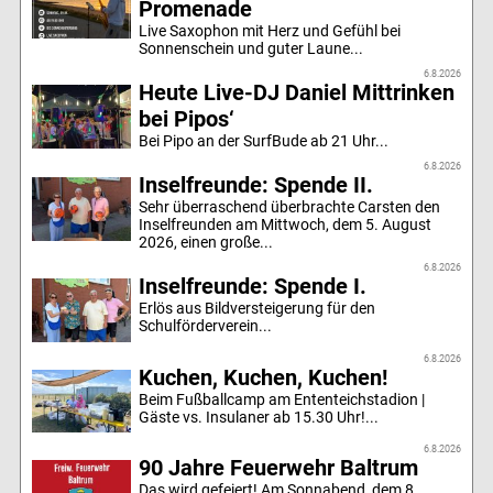
Promenade
Live Saxophon mit Herz und Gefühl bei
Sonnenschein und guter Laune...
6.8.2026
Heute Live-DJ Daniel Mittrinken
bei Pipos‘
Bei Pipo an der SurfBude ab 21 Uhr...
6.8.2026
Inselfreunde: Spende II.
Sehr überraschend überbrachte Carsten den
Inselfreunden am Mittwoch, dem 5. August
2026, einen große...
6.8.2026
Inselfreunde: Spende I.
Erlös aus Bildversteigerung für den
Schulförderverein...
6.8.2026
Kuchen, Kuchen, Kuchen!
Beim Fußballcamp am Ententeichstadion |
Gäste vs. Insulaner ab 15.30 Uhr!...
6.8.2026
90 Jahre Feuerwehr Baltrum
Das wird gefeiert! Am Sonnabend, dem 8.