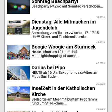
Sonntag Beachparty!
Beachparty № Zwo auf Sonntag verschoben...
5.8.2026
Dienstag: Alle Mitmachen im
Jugendclub
Anmeldung zum Turnier zwischen 17 -17:15
Uhr!!! Kicker- und Tischtennisturnier...
4.8.2026
Boogie Woogie am Sturmeck
Heute schon um 19 Uhr!! Und
Moonlightshopping ist auch!...
4.8.2026
Darius bei Pipo
HEUTE ab 16 Uhr Saxophon-Jazz-Vibes an
Pipos SurfBude...
3.8.2026
InselZeit in der Katholischen
Kirche
Seelsorge am Meer mit buntem Programm
rund um St. Nikolaus...
3.8.2026