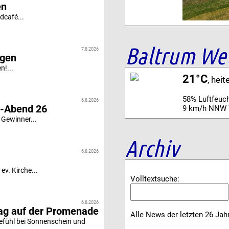
en
dcafé...
Baltrum We
7.8.2026
igen
n!...
21°C
, heit
58% Luftfeuch
6.8.2026
i-Abend 26
9 km/h NNW 
 Gewinner...
Archiv
6.8.2026
ev. Kirche...
Volltextsuche:
6.8.2026
tag auf der Promenade
Alle News der letzten 26 Jah
efühl bei Sonnenschein und