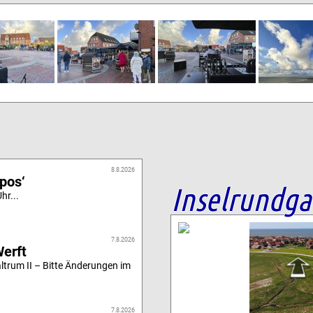
8.8.2026
ipos‘
Inselrundg
hr...
7.8.2026
Werft
altrum II – Bitte Änderungen im
7.8.2026