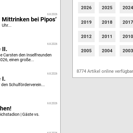
2026
2025
202
6.8.2026
 Mittrinken bei Pipos‘
2019
2018
201
 Uhr...
2012
2011
201
6.8.2026
II.
2005
2004
200
e Carsten den Inselfreunden
26, einen große...
8774 Artikel online verfügba
6.8.2026
 I.
 den Schulförderverein...
6.8.2026
hen!
chstadion | Gäste vs.