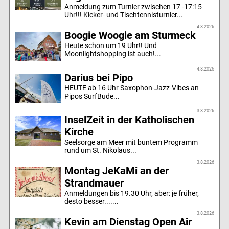
Anmeldung zum Turnier zwischen 17 -17:15
Uhr!!! Kicker- und Tischtennisturnier...
4.8.2026
Boogie Woogie am Sturmeck
Heute schon um 19 Uhr!! Und
Moonlightshopping ist auch!...
4.8.2026
Darius bei Pipo
HEUTE ab 16 Uhr Saxophon-Jazz-Vibes an
Pipos SurfBude...
3.8.2026
InselZeit in der Katholischen
Kirche
Seelsorge am Meer mit buntem Programm
rund um St. Nikolaus...
3.8.2026
Montag JeKaMi an der
Strandmauer
Anmeldungen bis 19.30 Uhr, aber: je früher,
desto besser.......
3.8.2026
Kevin am Dienstag Open Air