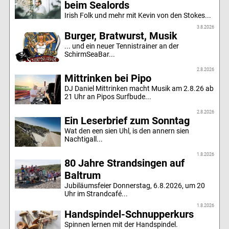
beim Sealords
Irish Folk und mehr mit Kevin von den Stokes...
3.8.2026
Burger, Bratwurst, Musik
... und ein neuer Tennistrainer an der
SchirmSeaBar...
2.8.2026
Mittrinken bei Pipo
DJ Daniel Mittrinken macht Musik am 2.8.26 ab
21 Uhr an Pipos Surfbude...
2.8.2026
Ein Leserbrief zum Sonntag
Wat den een sien Uhl, is den annern sien
Nachtigall...
1.8.2026
80 Jahre Strandsingen auf
Baltrum
Jubiläumsfeier Donnerstag, 6.8.2026, um 20
Uhr im Strandcafé...
1.8.2026
Handspindel-Schnupperkurs
Spinnen lernen mit der Handspindel.