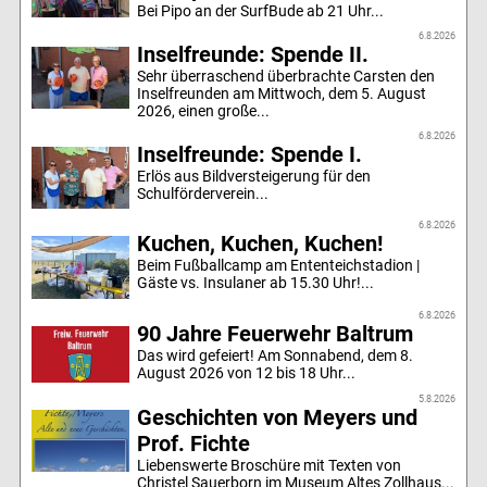
Bei Pipo an der SurfBude ab 21 Uhr...
6.8.2026
Inselfreunde: Spende II.
Sehr überraschend überbrachte Carsten den
Inselfreunden am Mittwoch, dem 5. August
2026, einen große...
6.8.2026
Inselfreunde: Spende I.
Erlös aus Bildversteigerung für den
Schulförderverein...
6.8.2026
Kuchen, Kuchen, Kuchen!
Beim Fußballcamp am Ententeichstadion |
Gäste vs. Insulaner ab 15.30 Uhr!...
6.8.2026
90 Jahre Feuerwehr Baltrum
Das wird gefeiert! Am Sonnabend, dem 8.
August 2026 von 12 bis 18 Uhr...
5.8.2026
Geschichten von Meyers und
Prof. Fichte
Liebenswerte Broschüre mit Texten von
Christel Sauerborn im Museum Altes Zollhaus...