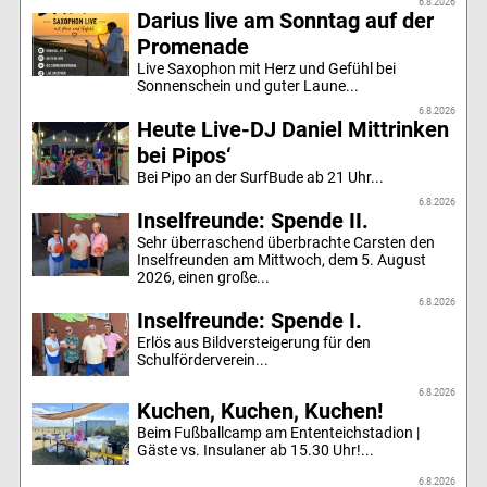
6.8.2026
Darius live am Sonntag auf der
Promenade
Live Saxophon mit Herz und Gefühl bei
Sonnenschein und guter Laune...
6.8.2026
Heute Live-DJ Daniel Mittrinken
bei Pipos‘
Bei Pipo an der SurfBude ab 21 Uhr...
6.8.2026
Inselfreunde: Spende II.
Sehr überraschend überbrachte Carsten den
Inselfreunden am Mittwoch, dem 5. August
2026, einen große...
6.8.2026
Inselfreunde: Spende I.
Erlös aus Bildversteigerung für den
Schulförderverein...
6.8.2026
Kuchen, Kuchen, Kuchen!
Beim Fußballcamp am Ententeichstadion |
Gäste vs. Insulaner ab 15.30 Uhr!...
6.8.2026