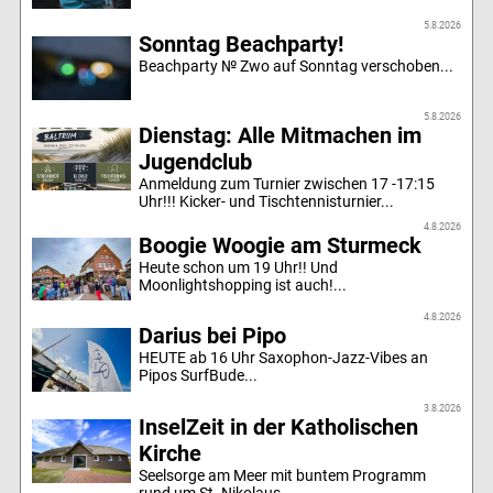
5.8.2026
Sonntag Beachparty!
Beachparty № Zwo auf Sonntag verschoben...
5.8.2026
Dienstag: Alle Mitmachen im
Jugendclub
Anmeldung zum Turnier zwischen 17 -17:15
Uhr!!! Kicker- und Tischtennisturnier...
4.8.2026
Boogie Woogie am Sturmeck
Heute schon um 19 Uhr!! Und
Moonlightshopping ist auch!...
4.8.2026
Darius bei Pipo
HEUTE ab 16 Uhr Saxophon-Jazz-Vibes an
Pipos SurfBude...
3.8.2026
InselZeit in der Katholischen
Kirche
Seelsorge am Meer mit buntem Programm