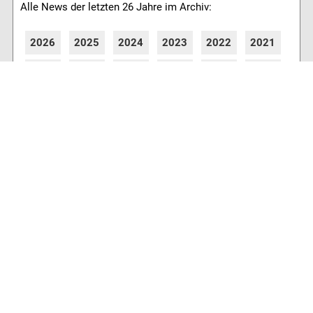
Alle News der letzten 26 Jahre im Archiv:
2026
2025
2024
2023
2022
2021
2020
2019
2018
2017
2016
2015
2014
2013
2012
2011
2010
2009
2008
2007
2006
2005
2004
2003
2002
2001
8770 Artikel online verfügbar
Webcams
Diverse Anbieter auf der Insel haben Webcams
installiert, die es Ihnen ermöglichen auch von