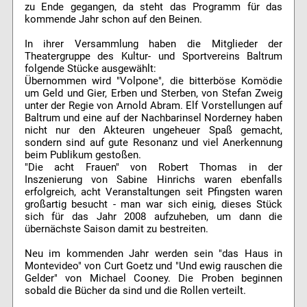
zu Ende gegangen, da steht das Programm für das
kommende Jahr schon auf den Beinen.
In ihrer Versammlung haben die Mitglieder der
Theatergruppe des Kultur- und Sportvereins Baltrum
folgende Stücke ausgewählt:
Übernommen wird "Volpone", die bitterböse Komödie
um Geld und Gier, Erben und Sterben, von Stefan Zweig
unter der Regie von Arnold Abram. Elf Vorstellungen auf
Baltrum und eine auf der Nachbarinsel Norderney haben
nicht nur den Akteuren ungeheuer Spaß gemacht,
sondern sind auf gute Resonanz und viel Anerkennung
beim Publikum gestoßen.
"Die acht Frauen" von Robert Thomas in der
Inszenierung von Sabine Hinrichs waren ebenfalls
erfolgreich, acht Veranstaltungen seit Pfingsten waren
großartig besucht - man war sich einig, dieses Stück
sich für das Jahr 2008 aufzuheben, um dann die
übernächste Saison damit zu bestreiten.
Neu im kommenden Jahr werden sein "das Haus in
Montevideo" von Curt Goetz und "Und ewig rauschen die
Gelder" von Michael Cooney. Die Proben beginnen
sobald die Bücher da sind und die Rollen verteilt.