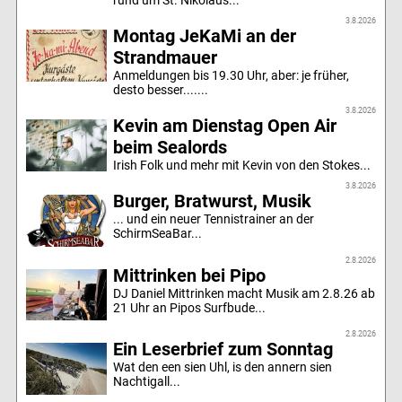
rund um St. Nikolaus...
3.8.2026
Montag JeKaMi an der
Strandmauer
Anmeldungen bis 19.30 Uhr, aber: je früher,
desto besser.......
3.8.2026
Kevin am Dienstag Open Air
beim Sealords
Irish Folk und mehr mit Kevin von den Stokes...
3.8.2026
Burger, Bratwurst, Musik
... und ein neuer Tennistrainer an der
SchirmSeaBar...
2.8.2026
Mittrinken bei Pipo
DJ Daniel Mittrinken macht Musik am 2.8.26 ab
21 Uhr an Pipos Surfbude...
2.8.2026
Ein Leserbrief zum Sonntag
Wat den een sien Uhl, is den annern sien
Nachtigall...