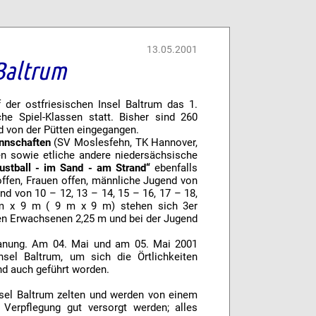
13.05.2001
 Baltrum
der ostfriesischen Insel Baltrum das 1.
che Spiel-Klassen statt. Bisher sind 260
 von der Pütten eingegangen.
nnschaften
(SV Moslesfehn, TK Hannover,
n sowie etliche andere niedersächsische
ustball - im Sand - am Strand“
ebenfalls
offen, Frauen offen, männliche Jugend von
nd von 10 – 12, 13 – 14, 15 – 16, 17 – 18,
 m x 9 m ( 9 m x 9 m) stehen sich 3er
en Erwachsenen 2,25 m und bei der Jugend
planung. Am 04. Mai und am 05. Mai 2001
nsel Baltrum, um sich die Örtlichkeiten
nd auch geführt worden.
sel Baltrum zelten und werden von einem
 Verpflegung gut versorgt werden; alles