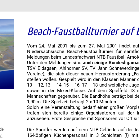
Beach-Faustballturnier auf
Vom 24. Mai 2001 bis zum 27. Mai 2001 findet auf 
Niedersächsische Beach-Faustballturnier für sämtli
Meldungen beim Landesfachwart NTB Faustball Arnold
Unter den Meldungen sind
auch einige Bundesligama
TSV Eldagsen, Ahlhorner SV, TV Jahn Schneverdinge
Vereine), die sich dieser neuen Herausforderung
„Fa
stellen wollen. Gespielt wird in den Klassen Männer 
10 – 12, 13 – 14, 15 – 16, 17 – 18 und weibliche Juge
sowie in der Mixed-Klasse. Auf dem Spielfeld 18
Mannschaften gegenüber. Die Bandhöhe beträgt bei d
1,90 m. Die Spielzeit beträgt 2 x 10 Minuten.
Solch eine Veranstaltung bedarf einer großen Vor
trafen sich bereits einige Organisatoren auf der I
anzusehen. Erste Gespräche mit Sponsoren vor Ort si
de
Die Sportler werden auf dem NTB-Gelände auf der In
16-köpfigen Küchenpersonal in 3 Schichten (!) mit
s‘