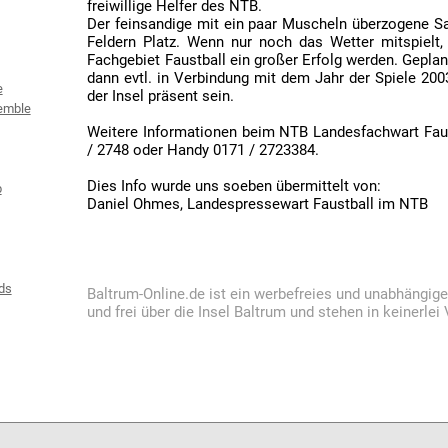
freiwillige Helfer des NTB.
Der feinsandige mit ein paar Muscheln überzogene San
Feldern Platz. Wenn nur noch das Wetter mitspielt,
Fachgebiet Faustball ein großer Erfolg werden. Gepla
dann evtl. in Verbindung mit dem Jahr der Spiele 200
e
der Insel präsent sein.
emble
Weitere Informationen beim NTB Landesfachwart Faust
/ 2748 oder Handy 0171 / 2723384.
Dies Info wurde uns soeben übermittelt von:
b
Daniel Ohmes, Landespressewart Faustball im NTB
ds
Baltrum-Online.de ist ein werbefreies und unabhängig
und frei über die Insel Baltrum und stehen in keinerle