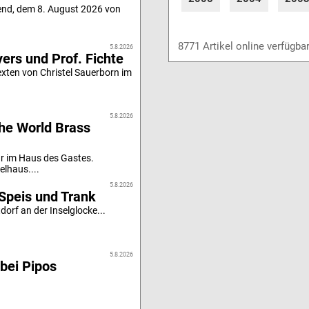
end, dem 8. August 2026 von
8771 Artikel online verfügba
5.8.2026
ers und Prof. Fichte
xten von Christel Sauerborn im
5.8.2026
he World Brass
r im Haus des Gastes.
elhaus....
5.8.2026
Speis und Trank
orf an der Inselglocke...
5.8.2026
bei Pipos