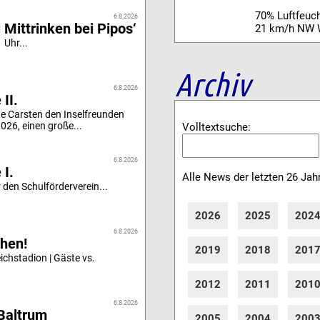
70% Luftfeuch
6.8.2026
 Mittrinken bei Pipos‘
21 km/h NW 
 Uhr...
Archiv
6.8.2026
II.
e Carsten den Inselfreunden
26, einen große...
Volltextsuche:
6.8.2026
 I.
Alle News der letzten 26 Jah
 den Schulförderverein...
2026
2025
202
6.8.2026
hen!
2019
2018
201
chstadion | Gäste vs.
2012
2011
201
6.8.2026
Baltrum
2005
2004
200