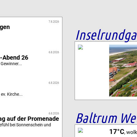
7.8.2026
igen
Inselrundg
6.8.2026
i-Abend 26
 Gewinner...
6.8.2026
ev. Kirche...
Baltrum We
6.8.2026
tag auf der Promenade
efühl bei Sonnenschein und
17°C
, wol