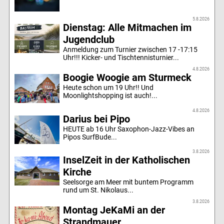
5.8.2026
Dienstag: Alle Mitmachen im
Jugendclub
Anmeldung zum Turnier zwischen 17 -17:15
Uhr!!! Kicker- und Tischtennisturnier...
4.8.2026
Boogie Woogie am Sturmeck
Heute schon um 19 Uhr!! Und
Moonlightshopping ist auch!...
4.8.2026
Darius bei Pipo
HEUTE ab 16 Uhr Saxophon-Jazz-Vibes an
Pipos SurfBude...
3.8.2026
InselZeit in der Katholischen
Kirche
Seelsorge am Meer mit buntem Programm
rund um St. Nikolaus...
3.8.2026
Montag JeKaMi an der
Strandmauer