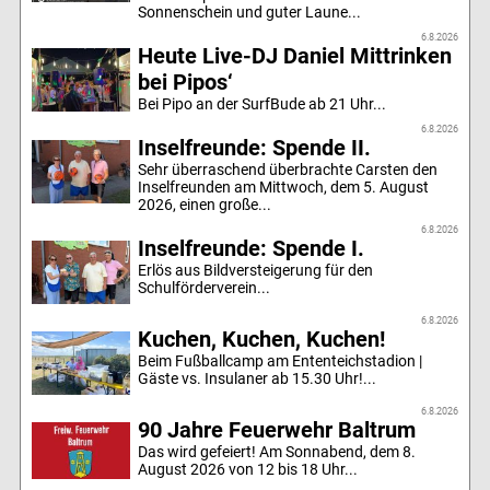
Sonnenschein und guter Laune...
6.8.2026
Heute Live-DJ Daniel Mittrinken
bei Pipos‘
Bei Pipo an der SurfBude ab 21 Uhr...
6.8.2026
Inselfreunde: Spende II.
Sehr überraschend überbrachte Carsten den
Inselfreunden am Mittwoch, dem 5. August
2026, einen große...
6.8.2026
Inselfreunde: Spende I.
Erlös aus Bildversteigerung für den
Schulförderverein...
6.8.2026
Kuchen, Kuchen, Kuchen!
Beim Fußballcamp am Ententeichstadion |
Gäste vs. Insulaner ab 15.30 Uhr!...
6.8.2026
90 Jahre Feuerwehr Baltrum
Das wird gefeiert! Am Sonnabend, dem 8.
August 2026 von 12 bis 18 Uhr...