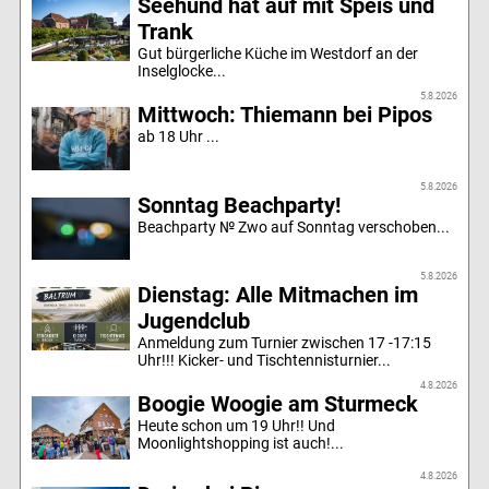
Seehund hat auf mit Speis und
Trank
Gut bürgerliche Küche im Westdorf an der
Inselglocke...
5.8.2026
Mittwoch: Thiemann bei Pipos
ab 18 Uhr ...
5.8.2026
Sonntag Beachparty!
Beachparty № Zwo auf Sonntag verschoben...
5.8.2026
Dienstag: Alle Mitmachen im
Jugendclub
Anmeldung zum Turnier zwischen 17 -17:15
Uhr!!! Kicker- und Tischtennisturnier...
4.8.2026
Boogie Woogie am Sturmeck
Heute schon um 19 Uhr!! Und
Moonlightshopping ist auch!...
4.8.2026