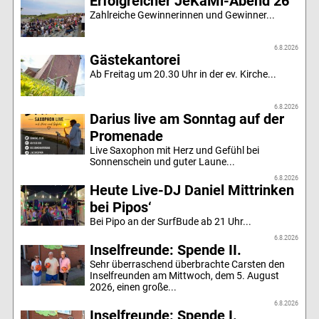
Erfolgreicher JeKaMi-Abend 26
Zahlreiche Gewinnerinnen und Gewinner...
6.8.2026
Gästekantorei
Ab Freitag um 20.30 Uhr in der ev. Kirche...
6.8.2026
Darius live am Sonntag auf der
Promenade
Live Saxophon mit Herz und Gefühl bei
Sonnenschein und guter Laune...
6.8.2026
Heute Live-DJ Daniel Mittrinken
bei Pipos‘
Bei Pipo an der SurfBude ab 21 Uhr...
6.8.2026
Inselfreunde: Spende II.
Sehr überraschend überbrachte Carsten den
Inselfreunden am Mittwoch, dem 5. August
2026, einen große...
6.8.2026
Inselfreunde: Spende I.