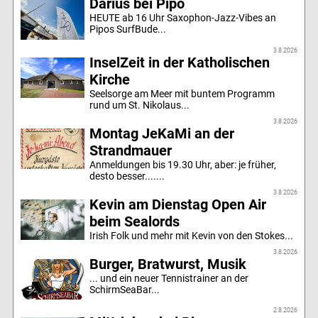
Darius bei Pipo
HEUTE ab 16 Uhr Saxophon-Jazz-Vibes an
Pipos SurfBude...
3.8.2026
InselZeit in der Katholischen
Kirche
Seelsorge am Meer mit buntem Programm
rund um St. Nikolaus...
3.8.2026
Montag JeKaMi an der
Strandmauer
Anmeldungen bis 19.30 Uhr, aber: je früher,
desto besser.......
3.8.2026
Kevin am Dienstag Open Air
beim Sealords
Irish Folk und mehr mit Kevin von den Stokes...
3.8.2026
Burger, Bratwurst, Musik
... und ein neuer Tennistrainer an der
SchirmSeaBar...
2.8.2026