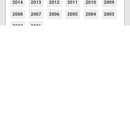
2014
2013
2012
2011
2010
2009
2008
2007
2006
2005
2004
2003
2002
2001
8773 Artikel online verfügbar
Webcams
Diverse Anbieter auf der Insel haben Webcams
installiert, die es Ihnen ermöglichen auch von
zu Hause aus den aktuellen Blick auf Ihre
Urlaubsinsel zu erhalten.
Wetter & Wasser