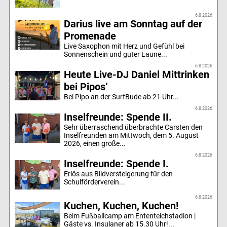
6.8.2026
Darius live am Sonntag auf der
Promenade
Live Saxophon mit Herz und Gefühl bei
Sonnenschein und guter Laune...
6.8.2026
Heute Live-DJ Daniel Mittrinken
bei Pipos‘
Bei Pipo an der SurfBude ab 21 Uhr...
6.8.2026
Inselfreunde: Spende II.
Sehr überraschend überbrachte Carsten den
Inselfreunden am Mittwoch, dem 5. August
2026, einen große...
6.8.2026
Inselfreunde: Spende I.
Erlös aus Bildversteigerung für den
Schulförderverein...
6.8.2026
Kuchen, Kuchen, Kuchen!
Beim Fußballcamp am Ententeichstadion |
Gäste vs. Insulaner ab 15.30 Uhr!...