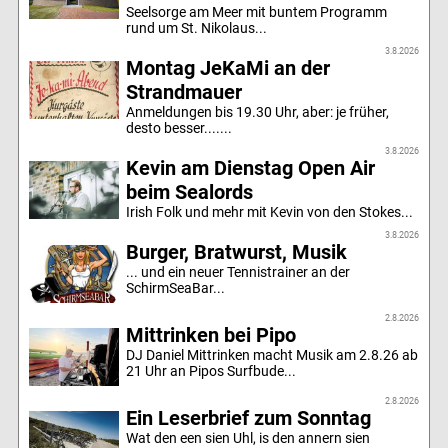
Seelsorge am Meer mit buntem Programm
rund um St. Nikolaus...
3.8.2026
Montag JeKaMi an der
Strandmauer
Anmeldungen bis 19.30 Uhr, aber: je früher,
desto besser.......
3.8.2026
Kevin am Dienstag Open Air
beim Sealords
Irish Folk und mehr mit Kevin von den Stokes...
3.8.2026
Burger, Bratwurst, Musik
... und ein neuer Tennistrainer an der
SchirmSeaBar...
2.8.2026
Mittrinken bei Pipo
DJ Daniel Mittrinken macht Musik am 2.8.26 ab
21 Uhr an Pipos Surfbude...
2.8.2026
Ein Leserbrief zum Sonntag
Wat den een sien Uhl, is den annern sien