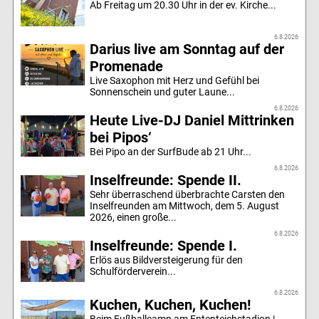
Ab Freitag um 20.30 Uhr in der ev. Kirche...
6.8.2026
Darius live am Sonntag auf der
Promenade
Live Saxophon mit Herz und Gefühl bei
Sonnenschein und guter Laune...
6.8.2026
Heute Live-DJ Daniel Mittrinken
bei Pipos‘
Bei Pipo an der SurfBude ab 21 Uhr...
6.8.2026
Inselfreunde: Spende II.
Sehr überraschend überbrachte Carsten den
Inselfreunden am Mittwoch, dem 5. August
2026, einen große...
6.8.2026
Inselfreunde: Spende I.
Erlös aus Bildversteigerung für den
Schulförderverein...
6.8.2026
Kuchen, Kuchen, Kuchen!
Beim Fußballcamp am Ententeichstadion |