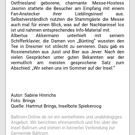
Ostfriesland geborene, charmante Messe-Hostess
Jasmin stattete die Besucher am Empfang mit einem
Fan-Anstecker ihrer Lieblingsinsel aus.
Selbstverständlich nutzten die Stammgäste die Messe
auch mal für einen Blick, was auf der Nachbarinsel los
ist und nahmen entsprechendes Info-Material mit.
Albertus Akkermann unterhielt mit seinem
Schifferklavier, die Damen von „Bünting“ wussten den
Tee in Dresmer rot stilecht zu servieren. Dazu gab es
Rosinenstuten aus Juist und Bier aus Jever. Nach den
vielen Gesprächen unter guten Bekannten war der
vermutlich am meisten gesprochene Satz zum
Abschied: „Wir sehen uns im Sommer auf der Insel.“
Autor: Sabine Hinrichs
Foto: Brings
Quelle: Hartmut Brings, Inselbote Spiekeroog
Baltrum-Online.de ist ein werbefreies und unabhängiges
Angebot. Wir berichten ehrenamtlich und frei über die
Insel Baltrum und stehen in keinerlei Verbindung zur
Gemeinde Baltrum.