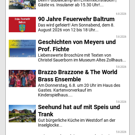
Gäste vs. Insulaner ab 15.30 Uhr!...
6.8.2026
90 Jahre Feuerwehr Baltrum
Das wird gefeiert! Am Sonnabend, dem 8.
August 2026 von 12 bis 18 Uhr...
5.8.2026
Geschichten von Meyers und
Prof. Fichte
Liebenswerte Broschüre mit Texten von
Christel Sauerborn im Museum Altes Zollhaus...
5.8.2026
Brazzo Brazzone & The World
Brass Ensemble
Am Donnerstag, 6.8. um 20 Uhr im Haus des
Gastes. Kartenvorverkauf im
Kinderspielhaus....
5.8.2026
Seehund hat auf mit Speis und
Trank
Gut bürgerliche Küche im Westdorf an der
Inselglocke...
5.8.2026