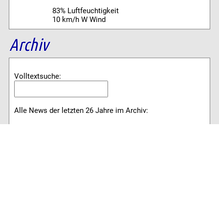
83% Luftfeuchtigkeit
10 km/h W Wind
Archiv
Volltextsuche:
Alle News der letzten 26 Jahre im Archiv:
2026
2025
2024
2023
2022
2021
2020
2019
2018
2017
2016
2015
2014
2013
2012
2011
2010
2009
2008
2007
2006
2005
2004
2003
2002
2001