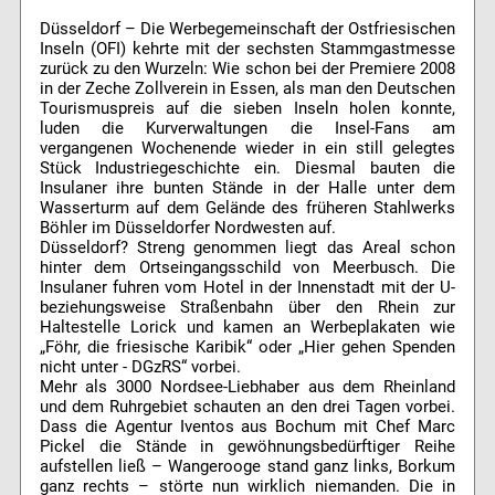
Düsseldorf – Die Werbegemeinschaft der Ostfriesischen
Inseln (OFI) kehrte mit der sechsten Stammgastmesse
zurück zu den Wurzeln: Wie schon bei der Premiere 2008
in der Zeche Zollverein in Essen, als man den Deutschen
Tourismuspreis auf die sieben Inseln holen konnte,
luden die Kurverwaltungen die Insel-Fans am
vergangenen Wochenende wieder in ein still gelegtes
Stück Industriegeschichte ein. Diesmal bauten die
Insulaner ihre bunten Stände in der Halle unter dem
Wasserturm auf dem Gelände des früheren Stahlwerks
Böhler im Düsseldorfer Nordwesten auf.
Düsseldorf? Streng genommen liegt das Areal schon
hinter dem Ortseingangsschild von Meerbusch. Die
Insulaner fuhren vom Hotel in der Innenstadt mit der U-
beziehungsweise Straßenbahn über den Rhein zur
Haltestelle Lorick und kamen an Werbeplakaten wie
„Föhr, die friesische Karibik“ oder „Hier gehen Spenden
nicht unter - DGzRS“ vorbei.
Mehr als 3000 Nordsee-Liebhaber aus dem Rheinland
und dem Ruhrgebiet schauten an den drei Tagen vorbei.
Dass die Agentur Iventos aus Bochum mit Chef Marc
Pickel die Stände in gewöhnungsbedürftiger Reihe
aufstellen ließ – Wangerooge stand ganz links, Borkum
ganz rechts – störte nun wirklich niemanden. Die in