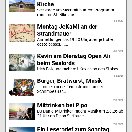
Kirche
Seelsorge am Meer mit buntem Programm
rund um St. Nikolaus...
3.8.2026
Montag JeKaMi an der
Strandmauer
Anmeldungen bis 19.30 Uhr, aber: je früher,
desto besser.......
3.8.2026
Kevin am Dienstag Open Air
beim Sealords
Irish Folk und mehr mit Kevin von den Stokes...
3.8.2026
Burger, Bratwurst, Musik
... und ein neuer Tennistrainer an der
SchirmSeaBar...
2.8.2026
Mittrinken bei Pipo
DJ Daniel Mittrinken macht Musik am 2.8.26 ab
21 Uhr an Pipos Surfbude...
2.8.2026
Ein Leserbrief zum Sonntag