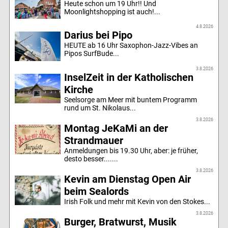
Heute schon um 19 Uhr!! Und
Moonlightshopping ist auch!...
4.8.2026
Darius bei Pipo
HEUTE ab 16 Uhr Saxophon-Jazz-Vibes an
Pipos SurfBude...
3.8.2026
InselZeit in der Katholischen
Kirche
Seelsorge am Meer mit buntem Programm
rund um St. Nikolaus...
3.8.2026
Montag JeKaMi an der
Strandmauer
Anmeldungen bis 19.30 Uhr, aber: je früher,
desto besser.......
3.8.2026
Kevin am Dienstag Open Air
beim Sealords
Irish Folk und mehr mit Kevin von den Stokes...
3.8.2026
Burger, Bratwurst, Musik