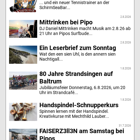
... und ein neuer Tennistrainer an der
SchirmSeaBar...
2.8.2026
Mittrinken bei Pipo
DJ Daniel Mittrinken macht Musik am 2.8.26 ab
21 Uhr an Pipos Surfbude...
2.8.2026
Ein Leserbrief zum Sonntag
Wat den een sien Uhl, is den annern sien
Nachtigall...
1.8.2026
80 Jahre Strandsingen auf
Baltrum
Jubiläumsfeier Donnerstag, 6.8.2026, um 20
Uhr im Strandcafé...
1.8.2026
Handspindel-Schnupperkurs
Spinnen lernen mit der Handspindel.
Kreativkurse mit Mechthild Lauber...
31.7.2026
FAISERZ3ll3N am Samstag bei
Pipos