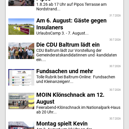
1.8.26 ab 17 Uhr auf Pipos Terrasse am
Nordstrand...
31.7.2026
Am 6. August: Gäste gegen
Insulaners
UrlaubsCamp 3. - 7. August...
30.7.2026
Die CDU Baltrum lädt ein
CDU Baltrum lädt zur Vorstellung der
Gemeinderatskandidatinnen und -kandidaten
ein....
30.7.2026
Fundsachen und mehr
Tolle Rubrik bei Baltrum-Online: Fundsachen
und Kleinanzeigen!...
30.7.2026
MOIN Klönschnack am 12.
August
Feierabend-Klönschnack im Nationalpark-Haus
ab 20 Uhr...
30.7.2026
Montag spielt Kevin