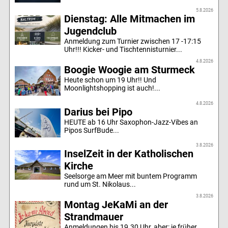
5.8.2026
Dienstag: Alle Mitmachen im
Jugendclub
Anmeldung zum Turnier zwischen 17 -17:15
Uhr!!! Kicker- und Tischtennisturnier...
4.8.2026
Boogie Woogie am Sturmeck
Heute schon um 19 Uhr!! Und
Moonlightshopping ist auch!...
4.8.2026
Darius bei Pipo
HEUTE ab 16 Uhr Saxophon-Jazz-Vibes an
Pipos SurfBude...
3.8.2026
InselZeit in der Katholischen
Kirche
Seelsorge am Meer mit buntem Programm
rund um St. Nikolaus...
3.8.2026
Montag JeKaMi an der
Strandmauer
Anmeldungen bis 19.30 Uhr, aber: je früher,