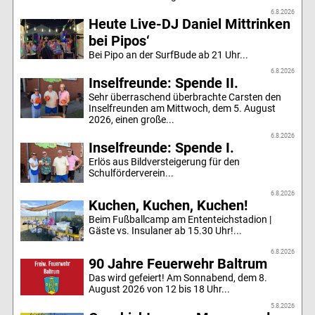
6.8.2026
Heute Live-DJ Daniel Mittrinken
bei Pipos‘
Bei Pipo an der SurfBude ab 21 Uhr...
6.8.2026
Inselfreunde: Spende II.
Sehr überraschend überbrachte Carsten den
Inselfreunden am Mittwoch, dem 5. August
2026, einen große...
6.8.2026
Inselfreunde: Spende I.
Erlös aus Bildversteigerung für den
Schulförderverein...
6.8.2026
Kuchen, Kuchen, Kuchen!
Beim Fußballcamp am Ententeichstadion |
Gäste vs. Insulaner ab 15.30 Uhr!...
6.8.2026
90 Jahre Feuerwehr Baltrum
Das wird gefeiert! Am Sonnabend, dem 8.
August 2026 von 12 bis 18 Uhr...
5.8.2026