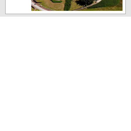
Baltrum Wetter
17°C
, wolkiger Baltrum-Himmel
70% Luftfeuchtigkeit
24 km/h NW Wind
Archiv
Volltextsuche:
Alle News der letzten 26 Jahre im Archiv:
2026
2025
2024
2023
2022
2021