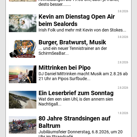
desto besser.......
3.8.2026
Kevin am Dienstag Open Air
beim Sealords
Irish Folk und mehr mit Kevin von den Stokes...
3.8.2026
Burger, Bratwurst, Musik
... und ein neuer Tennistrainer an der
SchirmSeaBar...
2.8.2026
Mittrinken bei Pipo
DJ Daniel Mittrinken macht Musik am 2.8.26 ab
21 Uhr an Pipos Surfbude...
2.8.2026
Ein Leserbrief zum Sonntag
Wat den een sien Uhl, is den annern sien
Nachtigall...
1.8.2026
80 Jahre Strandsingen auf
Baltrum
Jubiläumsfeier Donnerstag, 6.8.2026, um 20
Uhr im Strandcafé...