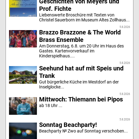
Geschichten von Meyers und
Prof. Fichte
Liebenswerte Broschüre mit Texten von
Christel Sauerborn im Museum Altes Zollhaus...
5.8.2026
Brazzo Brazzone & The World
Brass Ensemble
Am Donnerstag, 6.8. um 20 Uhr im Haus des
Gastes. Kartenvorverkauf im
Kinderspielhaus....
5.8.2026
Seehund hat auf mit Speis und
Trank
Gut bürgerliche Küche im Westdorf an der
Inselglocke...
5.8.2026
Mittwoch: Thiemann bei Pipos
ab 18 Uhr ...
5.8.2026
Sonntag Beachparty!
Beachparty № Zwo auf Sonntag verschoben...