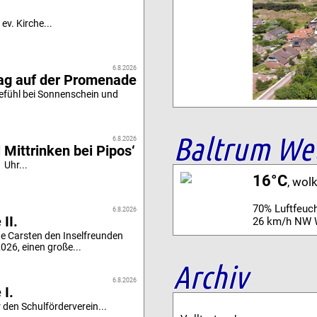
ev. Kirche...
6.8.2026
tag auf der Promenade
efühl bei Sonnenschein und
Baltrum We
6.8.2026
 Mittrinken bei Pipos‘
 Uhr...
16°C
, wol
70% Luftfeuch
6.8.2026
II.
26 km/h NW 
e Carsten den Inselfreunden
26, einen große...
Archiv
6.8.2026
 I.
 den Schulförderverein...