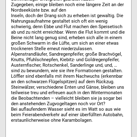
Zugegeben, einige bleiben noch eine längere Zeit an der
Nordseeküste bzw. auf den
Inseln, doch der Drang sich zu erheben ist gewaltig. Die
Nahrungsaufnahme gestaltet sich oft ein wenig
schwierig, denn Ebbe und Flut machen den Speisetisch
ab und zu nicht erreichbar. Wenn die Flut kommt und die
Beine nicht lang genug sind, erheben sich alle in einem
großen Schwarm in die Lüfte, um sich an einer etwas
trockneren Stelle erneut niederzulassen.
Alpenstrandläufer, Sandregenpfeifer, große Brachvögel,
Knutts, Pfuhlschnepfen, Kiebitz- und Goldregenpfeifer,
Austernfischer, Rotschenkel, Sanderlinge und, und, …
sind zu bewundern, wie sie ihre Formationen gestalten.
Löffler sind ebenfalls mit ihrem Nachwuchs (erkennbar
an den schwarzen Flügelspitzen) auf dem Rückzug.
Steinwälzer, verschiedene Enten und Gänse, bleiben uns
teilweise treu und erfreuen auch in den Wintermonaten
die Beobachtenden – vielleicht bleiben sie ja sogar bei
den anstehenden Zugvogeltagen noch vor Ort?
Bei auflaufendem Wasser sieht es im Watt so aus wie
beim Feierabendverkehr auf einer überfüllten Autobahn,
erstaunlicherweise ohne Karambolagen.