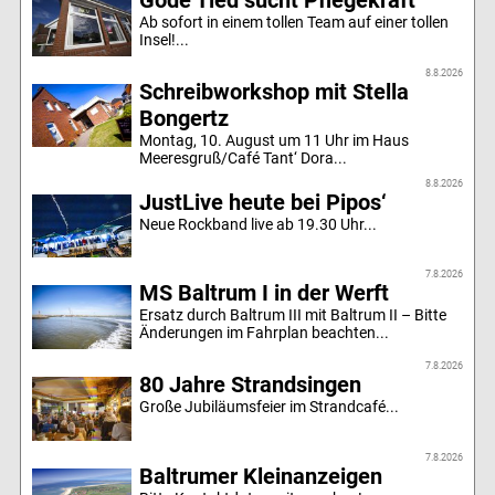
Gode Tied sucht Pflegekraft
Ab sofort in einem tollen Team auf einer tollen
Insel!...
8.8.2026
Schreibworkshop mit Stella
Bongertz
Montag, 10. August um 11 Uhr im Haus
Meeresgruß/Café Tant‘ Dora...
8.8.2026
JustLive heute bei Pipos‘
Neue Rockband live ab 19.30 Uhr...
7.8.2026
MS Baltrum I in der Werft
Ersatz durch Baltrum III mit Baltrum II – Bitte
Änderungen im Fahrplan beachten...
7.8.2026
80 Jahre Strandsingen
Große Jubiläumsfeier im Strandcafé...
7.8.2026
Baltrumer Kleinanzeigen