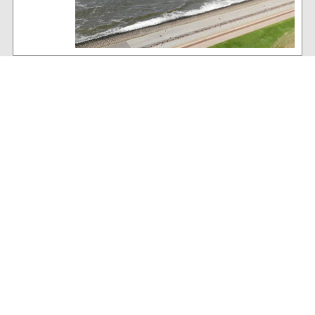
Baltrum Wetter
24°C
, heiter bis wolkig über der Insel
45% Luftfeuchtigkeit
11 km/h WNW Wind
Archiv
Volltextsuche:
Alle News der letzten 26 Jahre im Archiv: