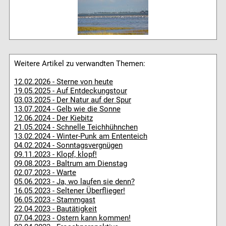
Weitere Artikel zu verwandten Themen:
12.02.2026 - Sterne von heute
19.05.2025 - Auf Entdeckungstour
03.03.2025 - Der Natur auf der Spur
13.07.2024 - Gelb wie die Sonne
12.06.2024 - Der Kiebitz
21.05.2024 - Schnelle Teichhühnchen
13.02.2024 - Winter-Punk am Ententeich
04.02.2024 - Sonntagsvergnügen
09.11.2023 - Klopf, klopf!
09.08.2023 - Baltrum am Dienstag
02.07.2023 - Warte
05.06.2023 - Ja, wo laufen sie denn?
16.05.2023 - Seltener Überflieger!
06.05.2023 - Stammgast
22.04.2023 - Bautätigkeit
07.04.2023 - Ostern kann kommen!