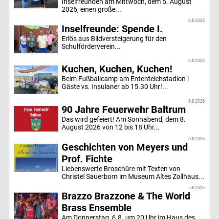
Inselfreunden am Mittwoch, dem 5. August
2026, einen große...
6.8.2026
Inselfreunde: Spende I.
Erlös aus Bildversteigerung für den
Schulförderverein...
6.8.2026
Kuchen, Kuchen, Kuchen!
Beim Fußballcamp am Ententeichstadion |
Gäste vs. Insulaner ab 15.30 Uhr!...
6.8.2026
90 Jahre Feuerwehr Baltrum
Das wird gefeiert! Am Sonnabend, dem 8.
August 2026 von 12 bis 18 Uhr...
5.8.2026
Geschichten von Meyers und
Prof. Fichte
Liebenswerte Broschüre mit Texten von
Christel Sauerborn im Museum Altes Zollhaus...
5.8.2026
Brazzo Brazzone & The World
Brass Ensemble
Am Donnerstag, 6.8. um 20 Uhr im Haus des