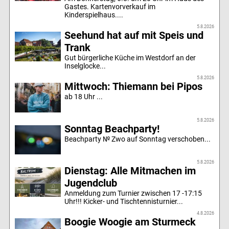
Gastes. Kartenvorverkauf im
Kinderspielhaus....
5.8.2026
Seehund hat auf mit Speis und
Trank
Gut bürgerliche Küche im Westdorf an der
Inselglocke...
5.8.2026
Mittwoch: Thiemann bei Pipos
ab 18 Uhr ...
5.8.2026
Sonntag Beachparty!
Beachparty № Zwo auf Sonntag verschoben...
5.8.2026
Dienstag: Alle Mitmachen im
Jugendclub
Anmeldung zum Turnier zwischen 17 -17:15
Uhr!!! Kicker- und Tischtennisturnier...
4.8.2026
Boogie Woogie am Sturmeck