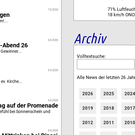
71% Luftfeuch
7.8.2026
igen
18 km/h ONO
n!...
Archiv
6.8.2026
i-Abend 26
 Gewinner...
Volltextsuche:
6.8.2026
Alle News der letzten 26 Jah
ev. Kirche...
2026
2025
202
6.8.2026
tag auf der Promenade
2019
2018
201
efühl bei Sonnenschein und
2012
2011
201
6.8.2026