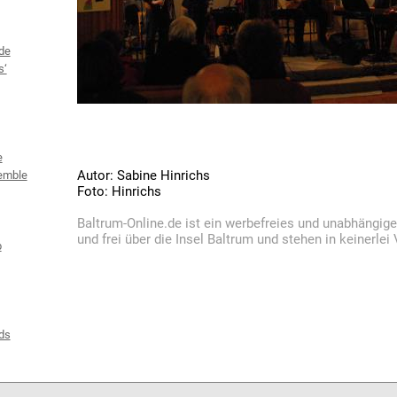
de
s‘
e
Autor: Sabine Hinrichs
emble
Foto: Hinrichs
Baltrum-Online.de ist ein werbefreies und unabhängig
und frei über die Insel Baltrum und stehen in keinerle
b
ds