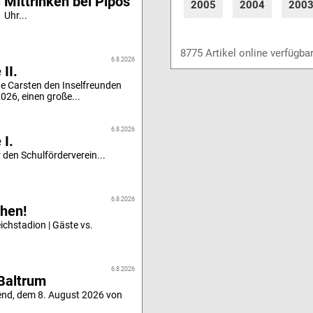
 Mittrinken bei Pipos‘
2005
2004
200
 Uhr...
8775 Artikel online verfügba
6.8.2026
II.
e Carsten den Inselfreunden
26, einen große...
6.8.2026
 I.
 den Schulförderverein...
6.8.2026
hen!
chstadion | Gäste vs.
6.8.2026
Baltrum
end, dem 8. August 2026 von