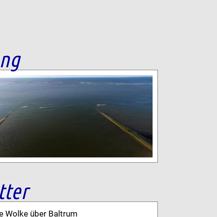
ang
tter
ne Wolke über Baltrum