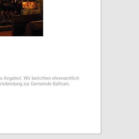
es Angebot. Wir berichten ehrenamtlich
i Verbindung zur Gemeinde Baltrum.