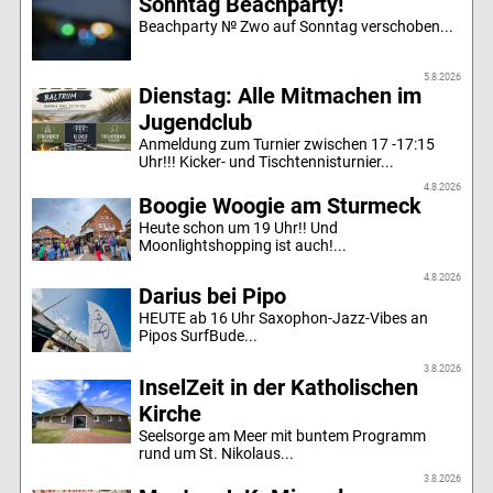
Sonntag Beachparty!
Beachparty № Zwo auf Sonntag verschoben...
5.8.2026
Dienstag: Alle Mitmachen im
Jugendclub
Anmeldung zum Turnier zwischen 17 -17:15
Uhr!!! Kicker- und Tischtennisturnier...
4.8.2026
Boogie Woogie am Sturmeck
Heute schon um 19 Uhr!! Und
Moonlightshopping ist auch!...
4.8.2026
Darius bei Pipo
HEUTE ab 16 Uhr Saxophon-Jazz-Vibes an
Pipos SurfBude...
3.8.2026
InselZeit in der Katholischen
Kirche
Seelsorge am Meer mit buntem Programm
rund um St. Nikolaus...
3.8.2026