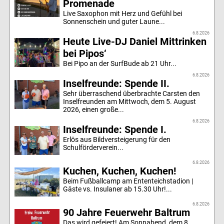
Promenade
Live Saxophon mit Herz und Gefühl bei
Sonnenschein und guter Laune...
6.8.2026
Heute Live-DJ Daniel Mittrinken
bei Pipos‘
Bei Pipo an der SurfBude ab 21 Uhr...
6.8.2026
Inselfreunde: Spende II.
Sehr überraschend überbrachte Carsten den
Inselfreunden am Mittwoch, dem 5. August
2026, einen große...
6.8.2026
Inselfreunde: Spende I.
Erlös aus Bildversteigerung für den
Schulförderverein...
6.8.2026
Kuchen, Kuchen, Kuchen!
Beim Fußballcamp am Ententeichstadion |
Gäste vs. Insulaner ab 15.30 Uhr!...
6.8.2026
90 Jahre Feuerwehr Baltrum
Das wird gefeiert! Am Sonnabend, dem 8.