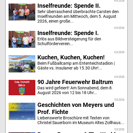
6.8.2026
Inselfreunde: Spende II.
Sehr überraschend überbrachte Carsten den
Inselfreunden am Mittwoch, dem 5. August
2026, einen große...
6.8.2026
Inselfreunde: Spende I.
Erlös aus Bildversteigerung für den
Schulförderverein...
6.8.2026
Kuchen, Kuchen, Kuchen!
Beim Fußballcamp am Ententeichstadion |
Gäste vs. Insulaner ab 15.30 Uhr!...
6.8.2026
90 Jahre Feuerwehr Baltrum
Das wird gefeiert! Am Sonnabend, dem 8.
August 2026 von 12 bis 18 Uhr...
5.8.2026
Geschichten von Meyers und
Prof. Fichte
Liebenswerte Broschüre mit Texten von
Christel Sauerborn im Museum Altes Zollhaus...
5.8.2026