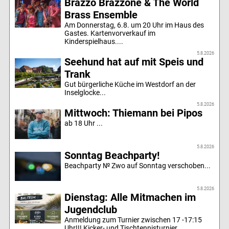
Brazzo Brazzone & The World
Brass Ensemble
Am Donnerstag, 6.8. um 20 Uhr im Haus des
Gastes. Kartenvorverkauf im
Kinderspielhaus....
5.8.2026
Seehund hat auf mit Speis und
Trank
Gut bürgerliche Küche im Westdorf an der
Inselglocke...
5.8.2026
Mittwoch: Thiemann bei Pipos
ab 18 Uhr ...
5.8.2026
Sonntag Beachparty!
Beachparty № Zwo auf Sonntag verschoben...
5.8.2026
Dienstag: Alle Mitmachen im
Jugendclub
Anmeldung zum Turnier zwischen 17 -17:15
Uhr!!! Kicker- und Tischtennisturnier...