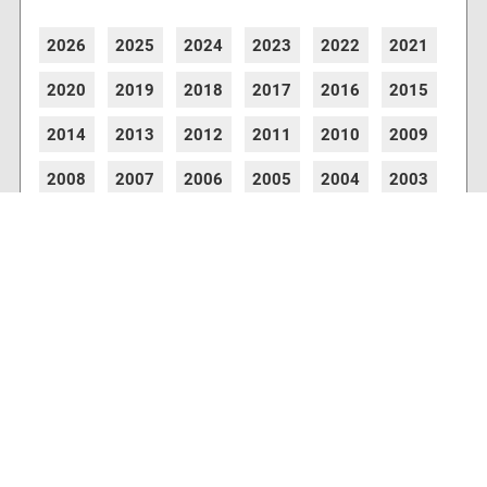
2026
2025
2024
2023
2022
2021
2020
2019
2018
2017
2016
2015
2014
2013
2012
2011
2010
2009
2008
2007
2006
2005
2004
2003
2002
2001
8773 Artikel online verfügbar
Webcams
Diverse Anbieter auf der Insel haben Webcams
installiert, die es Ihnen ermöglichen auch von
zu Hause aus den aktuellen Blick auf Ihre