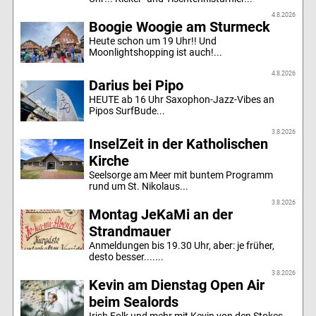
4.8.2026
Boogie Woogie am Sturmeck
Heute schon um 19 Uhr!! Und
Moonlightshopping ist auch!...
4.8.2026
Darius bei Pipo
HEUTE ab 16 Uhr Saxophon-Jazz-Vibes an
Pipos SurfBude...
3.8.2026
InselZeit in der Katholischen
Kirche
Seelsorge am Meer mit buntem Programm
rund um St. Nikolaus...
3.8.2026
Montag JeKaMi an der
Strandmauer
Anmeldungen bis 19.30 Uhr, aber: je früher,
desto besser.......
3.8.2026
Kevin am Dienstag Open Air
beim Sealords
Irish Folk und mehr mit Kevin von den Stokes...