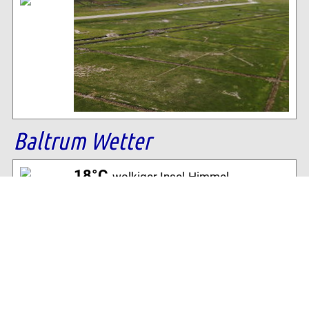
Baltrum Wetter
18°C
, wolkiger Insel-Himmel
62% Luftfeuchtigkeit
14 km/h WNW Wind
Archiv
Volltextsuche: