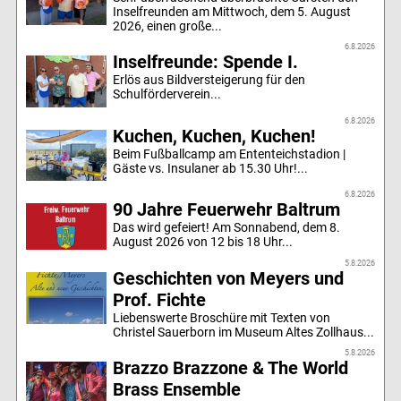
Inselfreunden am Mittwoch, dem 5. August
2026, einen große...
6.8.2026
Inselfreunde: Spende I.
Erlös aus Bildversteigerung für den
Schulförderverein...
6.8.2026
Kuchen, Kuchen, Kuchen!
Beim Fußballcamp am Ententeichstadion |
Gäste vs. Insulaner ab 15.30 Uhr!...
6.8.2026
90 Jahre Feuerwehr Baltrum
Das wird gefeiert! Am Sonnabend, dem 8.
August 2026 von 12 bis 18 Uhr...
5.8.2026
Geschichten von Meyers und
Prof. Fichte
Liebenswerte Broschüre mit Texten von
Christel Sauerborn im Museum Altes Zollhaus...
5.8.2026
Brazzo Brazzone & The World
Brass Ensemble