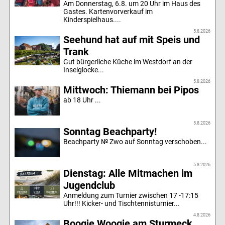
Am Donnerstag, 6.8. um 20 Uhr im Haus des
Gastes. Kartenvorverkauf im
Kinderspielhaus....
5.8.2026
Seehund hat auf mit Speis und
Trank
Gut bürgerliche Küche im Westdorf an der
Inselglocke...
5.8.2026
Mittwoch: Thiemann bei Pipos
ab 18 Uhr ...
5.8.2026
Sonntag Beachparty!
Beachparty № Zwo auf Sonntag verschoben...
5.8.2026
Dienstag: Alle Mitmachen im
Jugendclub
Anmeldung zum Turnier zwischen 17 -17:15
Uhr!!! Kicker- und Tischtennisturnier...
4.8.2026
Boogie Woogie am Sturmeck