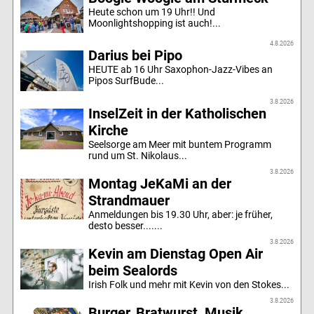
Heute schon um 19 Uhr!! Und
Moonlightshopping ist auch!...
4.8.2026
Darius bei Pipo
HEUTE ab 16 Uhr Saxophon-Jazz-Vibes an
Pipos SurfBude...
3.8.2026
InselZeit in der Katholischen
Kirche
Seelsorge am Meer mit buntem Programm
rund um St. Nikolaus...
3.8.2026
Montag JeKaMi an der
Strandmauer
Anmeldungen bis 19.30 Uhr, aber: je früher,
desto besser.......
3.8.2026
Kevin am Dienstag Open Air
beim Sealords
Irish Folk und mehr mit Kevin von den Stokes...
3.8.2026
Burger, Bratwurst, Musik