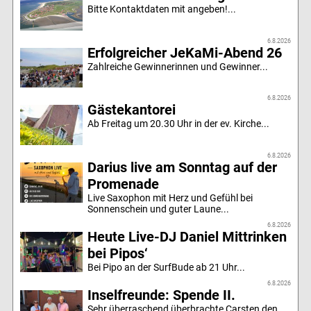
Bitte Kontaktdaten mit angeben!...
6.8.2026
Erfolgreicher JeKaMi-Abend 26
Zahlreiche Gewinnerinnen und Gewinner...
6.8.2026
Gästekantorei
Ab Freitag um 20.30 Uhr in der ev. Kirche...
6.8.2026
Darius live am Sonntag auf der
Promenade
Live Saxophon mit Herz und Gefühl bei
Sonnenschein und guter Laune...
6.8.2026
Heute Live-DJ Daniel Mittrinken
bei Pipos‘
Bei Pipo an der SurfBude ab 21 Uhr...
6.8.2026
Inselfreunde: Spende II.
Sehr überraschend überbrachte Carsten den