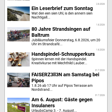
2.8.2026
Ein Leserbrief zum Sonntag
Wat den een sien Uhl, is den annern sien
Nachtigall...
1.8.2026
80 Jahre Strandsingen auf
Baltrum
Jubiläumsfeier Donnerstag, 6.8.2026, um 20
Uhr im Strandcafé...
1.8.2026
Handspindel-Schnupperkurs
Spinnen lernen mit der Handspindel.
Kreativkurse mit Mechthild Lauber...
31.7.2026
FAISERZ3ll3N am Samstag bei
Pipos
1.8.26 ab 17 Uhr auf Pipos Terrasse am
Nordstrand...
31.7.2026
Am 6. August: Gäste gegen
Insulaners
UrlaubsCamp 3. - 7. August...