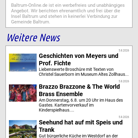
Baltrum-Online.de ist ein werbefreies und unabhängiges
Angebot. Wir berichten ehrenamtlich und frei über die
Insel Baltrum und stehen in keinerlei Verbindung zur
Gemeinde Baltrum.
Weitere News
5.8.2026
Geschichten von Meyers und
Prof. Fichte
Liebenswerte Broschüre mit Texten von
Christel Sauerborn im Museum Altes Zollhaus...
5.8.2026
Brazzo Brazzone & The World
Brass Ensemble
Am Donnerstag, 6.8. um 20 Uhr im Haus des
Gastes. Kartenvorverkauf im
Kinderspielhaus....
5.8.2026
Seehund hat auf mit Speis und
Trank
Gut bürgerliche Küche im Westdorf an der