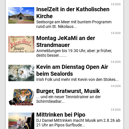
3.8.2026
InselZeit in der Katholischen
Kirche
Seelsorge am Meer mit buntem Programm
rund um St. Nikolaus...
3.8.2026
Montag JeKaMi an der
Strandmauer
Anmeldungen bis 19.30 Uhr, aber: je früher,
desto besser.......
3.8.2026
Kevin am Dienstag Open Air
beim Sealords
Irish Folk und mehr mit Kevin von den Stokes...
3.8.2026
Burger, Bratwurst, Musik
... und ein neuer Tennistrainer an der
SchirmSeaBar...
2.8.2026
Mittrinken bei Pipo
DJ Daniel Mittrinken macht Musik am 2.8.26 ab
21 Uhr an Pipos Surfbude...