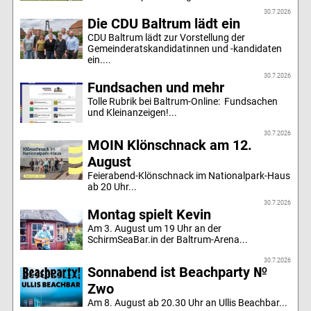
30.7.2026
Die CDU Baltrum lädt ein
CDU Baltrum lädt zur Vorstellung der
Gemeinderatskandidatinnen und -kandidaten
ein....
30.7.2026
Fundsachen und mehr
Tolle Rubrik bei Baltrum-Online: Fundsachen
und Kleinanzeigen!...
30.7.2026
MOIN Klönschnack am 12.
August
Feierabend-Klönschnack im Nationalpark-Haus
ab 20 Uhr...
30.7.2026
Montag spielt Kevin
Am 3. August um 19 Uhr an der
SchirmSeaBar.in der Baltrum-Arena...
30.7.2026
Sonnabend ist Beachparty №
Zwo
Am 8. August ab 20.30 Uhr an Ullis Beachbar...