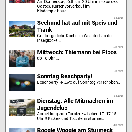
Am Donnerstag, 6.8. um 20 Uhr im Haus des
Gastes. Kartenvorverkauf im
Kinderspielhaus....
5.8.2026
Seehund hat auf mit Speis und
Trank
Gut bürgerliche Küche im Westdorf an der
Inselglocke...
5.8.2026
Mittwoch: Thiemann bei Pipos
ab 18 Uhr ...
5.8.2026
Sonntag Beachparty!
Beachparty № Zwo auf Sonntag verschoben...
5.8.2026
Dienstag: Alle Mitmachen im
Jugendclub
Anmeldung zum Turnier zwischen 17 -17:15
Uhr!!! Kicker- und Tischtennisturnier...
4.8.2026
Boogie Woogie am Sturmeck