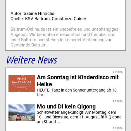
Autor: Sabine Hinrichs
Quelle: KSV Baltrum, Constanze Gaiser
Baltrum-Online.de ist ein werbefreies und unabhängiges
Angebot. Wir berichten ehrenamtlich und frei über die
Insel Baltrum und stehen in keinerlei Verbindung zur
Gemeinde Baltrum.
Weitere News
9.8.2026
Am Sonntag ist Kinderdisco mit
Heike
HEUTE! Tanz in den Sonnenuntergang ab 18
Uhr...
9.8.2026
Mo und Di kein Qigong
Schietwetter angekündigt: Am Montag, dem
10., und Dienstag, dem 11. August, fällt Qigong
am Strand ...
8.8.2026