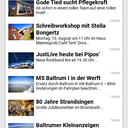
Gode Tied sucht Pflegekraft
Ab sofort in einem tollen Team auf einer tollen
Insel!...
8.8.2026
Schreibworkshop mit Stella
Bongertz
Montag, 10. August um 11 Uhr im Haus
Meeresgruß/Café Tant‘ Dora...
8.8.2026
JustLive heute bei Pipos‘
Neue Rockband live ab 19.30 Uhr...
7.8.2026
MS Baltrum I in der Werft
Ersatz durch Baltrum III mit Baltrum II – Bitte
Änderungen im Fahrplan beachten...
7.8.2026
80 Jahre Strandsingen
Große Jubiläumsfeier im Strandcafé...
7.8.2026
Baltrumer Kleinanzeigen