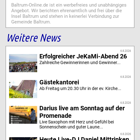
Baltrum-Online.de ist ein werbefreies und unabhängiges
Angebot. Wir berichten ehrenamtlich und frei über die
Insel Baltrum und stehen in keinerlei Verbindung zur
Gemeinde Baltrum.
Weitere News
6.8.2026
Erfolgreicher JeKaMi-Abend 26
Zahlreiche Gewinnerinnen und Gewinner...
6.8.2026
Gästekantorei
Ab Freitag um 20.30 Uhr in der ev. Kirche...
6.8.2026
Darius live am Sonntag auf der
Promenade
Live Saxophon mit Herz und Gefühl bei
Sonnenschein und guter Laune...
6.8.2026
Heute Live-DJ Daniel Mittrinken