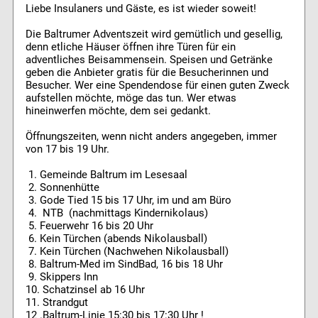
Liebe Insulaners und Gäste, es ist wieder soweit!
Die Baltrumer Adventszeit wird gemütlich und gesellig,
denn etliche Häuser öffnen ihre Türen für ein
adventliches Beisammensein. Speisen und Getränke
geben die Anbieter gratis für die Besucherinnen und
Besucher. Wer eine Spendendose für einen guten Zweck
aufstellen möchte, möge das tun. Wer etwas
hineinwerfen möchte, dem sei gedankt.
Öffnungszeiten, wenn nicht anders angegeben, immer
von 17 bis 19 Uhr.
1. Gemeinde Baltrum im Lesesaal
2. Sonnenhütte
3. Gode Tied 15 bis 17 Uhr, im und am Büro
4. NTB (nachmittags Kindernikolaus)
5. Feuerwehr 16 bis 20 Uhr
6. Kein Türchen (abends Nikolausball)
7. Kein Türchen (Nachwehen Nikolausball)
8. Baltrum-Med im SindBad, 16 bis 18 Uhr
9. Skippers Inn
10. Schatzinsel ab 16 Uhr
11. Strandgut
12 .Baltrum-Linie 15:30 bis 17:30 Uhr !