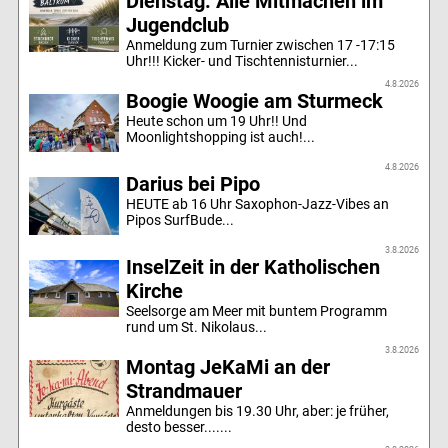
Dienstag: Alle Mitmachen im
Jugendclub
Anmeldung zum Turnier zwischen 17 -17:15
Uhr!!! Kicker- und Tischtennisturnier...
4.8.2026
Boogie Woogie am Sturmeck
Heute schon um 19 Uhr!! Und
Moonlightshopping ist auch!...
4.8.2026
Darius bei Pipo
HEUTE ab 16 Uhr Saxophon-Jazz-Vibes an
Pipos SurfBude...
3.8.2026
InselZeit in der Katholischen
Kirche
Seelsorge am Meer mit buntem Programm
rund um St. Nikolaus...
3.8.2026
Montag JeKaMi an der
Strandmauer
Anmeldungen bis 19.30 Uhr, aber: je früher,
desto besser.......