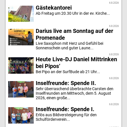
6.8.2026
Gästekantorei
Ab Freitag um 20.30 Uhr in der ev. Kirche...
6.8.2026
Darius live am Sonntag auf der
Promenade
Live Saxophon mit Herz und Gefühl bei
Sonnenschein und guter Laune...
6.8.2026
Heute Live-DJ Daniel Mittrinken
bei Pipos‘
Bei Pipo an der SurfBude ab 21 Uhr...
6.8.2026
Inselfreunde: Spende II.
Sehr überraschend überbrachte Carsten den
Inselfreunden am Mittwoch, dem 5. August
2026, einen große...
6.8.2026
Inselfreunde: Spende I.
Erlös aus Bildversteigerung für den
Schulförderverein...