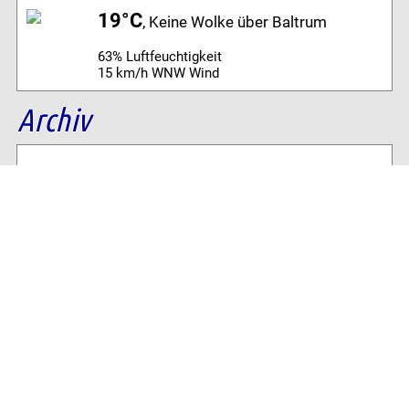
19°C
, Keine Wolke über Baltrum
63% Luftfeuchtigkeit
15 km/h WNW Wind
Archiv
Volltextsuche:
Alle News der letzten 26 Jahre im Archiv:
2026
2025
2024
2023
2022
2021
2020
2019
2018
2017
2016
2015
2014
2013
2012
2011
2010
2009
2008
2007
2006
2005
2004
2003