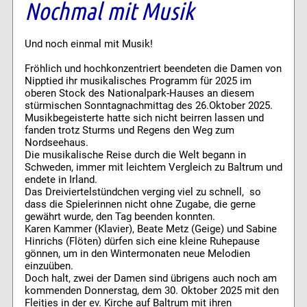
Nochmal mit Musik
Und noch einmal mit Musik!
Fröhlich und hochkonzentriert beendeten die Damen von
Nipptied ihr musikalisches Programm für 2025 im
oberen Stock des Nationalpark-Hauses an diesem
stürmischen Sonntagnachmittag des 26.Oktober 2025.
Musikbegeisterte hatte sich nicht beirren lassen und
fanden trotz Sturms und Regens den Weg zum
Nordseehaus.
Die musikalische Reise durch die Welt begann in
Schweden, immer mit leichtem Vergleich zu Baltrum und
endete in Irland.
Das Dreiviertelstündchen verging viel zu schnell, so
dass die Spielerinnen nicht ohne Zugabe, die gerne
gewährt wurde, den Tag beenden konnten.
Karen Kammer (Klavier), Beate Metz (Geige) und Sabine
Hinrichs (Flöten) dürfen sich eine kleine Ruhepause
gönnen, um in den Wintermonaten neue Melodien
einzuüben.
Doch halt, zwei der Damen sind übrigens auch noch am
kommenden Donnerstag, dem 30. Oktober 2025 mit den
Fleitjes in der ev. Kirche auf Baltrum mit ihren