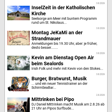
3.8.2026
InselZeit in der Katholischen
Kirche
Seelsorge am Meer mit buntem Programm
rund um St. Nikolaus...
3.8.2026
Montag JeKaMi an der
Strandmauer
Anmeldungen bis 19.30 Uhr, aber: je früher,
desto besser.......
3.8.2026
Kevin am Dienstag Open Air
beim Sealords
Irish Folk und mehr mit Kevin von den Stokes...
3.8.2026
Burger, Bratwurst, Musik
... und ein neuer Tennistrainer an der
SchirmSeaBar...
2.8.2026
Mittrinken bei Pipo
DJ Daniel Mittrinken macht Musik am 2.8.26 ab
21 Uhr an Pipos Surfbude...