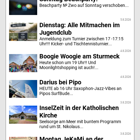
Beachparty № Zwo auf Sonntag verschoben...
5.8.2026
Dienstag: Alle Mitmachen im
Jugendclub
Anmeldung zum Turnier zwischen 17 -17:15
Uhr!!! Kicker- und Tischtennisturnier...
4.8.2026
Boogie Woogie am Sturmeck
Heute schon um 19 Uhr!! Und
Moonlightshopping ist auch!...
4.8.2026
Darius bei Pipo
HEUTE ab 16 Uhr Saxophon-Jazz-Vibes an
Pipos SurfBude...
3.8.2026
InselZeit in der Katholischen
Kirche
Seelsorge am Meer mit buntem Programm
rund um St. Nikolaus...
3.8.2026
Montag JeKaMi an der