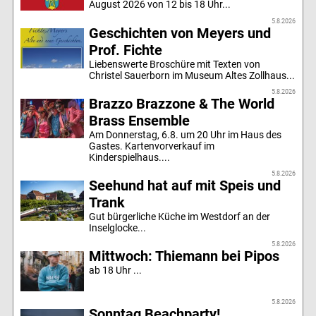
August 2026 von 12 bis 18 Uhr...
5.8.2026
Geschichten von Meyers und
Prof. Fichte
Liebenswerte Broschüre mit Texten von
Christel Sauerborn im Museum Altes Zollhaus...
5.8.2026
Brazzo Brazzone & The World
Brass Ensemble
Am Donnerstag, 6.8. um 20 Uhr im Haus des
Gastes. Kartenvorverkauf im
Kinderspielhaus....
5.8.2026
Seehund hat auf mit Speis und
Trank
Gut bürgerliche Küche im Westdorf an der
Inselglocke...
5.8.2026
Mittwoch: Thiemann bei Pipos
ab 18 Uhr ...
5.8.2026
Sonntag Beachparty!