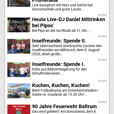
Promenade
Live Saxophon mit Herz und Gefühl bei
Sonnenschein und guter Laune...
6.8.2026
Heute Live-DJ Daniel Mittrinken
bei Pipos‘
Bei Pipo an der SurfBude ab 21 Uhr...
6.8.2026
Inselfreunde: Spende II.
Sehr überraschend überbrachte Carsten den
Inselfreunden am Mittwoch, dem 5. August
2026, einen große...
6.8.2026
Inselfreunde: Spende I.
Erlös aus Bildversteigerung für den
Schulförderverein...
6.8.2026
Kuchen, Kuchen, Kuchen!
Beim Fußballcamp am Ententeichstadion |
Gäste vs. Insulaner ab 15.30 Uhr!...
6.8.2026
90 Jahre Feuerwehr Baltrum
Das wird gefeiert! Am Sonnabend, dem 8.